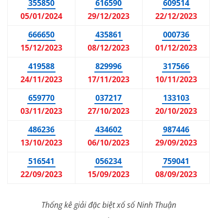
355850
616590
609514
05/01/2024
29/12/2023
22/12/2023
666650
435861
000736
15/12/2023
08/12/2023
01/12/2023
419588
829996
317566
24/11/2023
17/11/2023
10/11/2023
659770
037217
133103
03/11/2023
27/10/2023
20/10/2023
486236
434602
987446
13/10/2023
06/10/2023
29/09/2023
516541
056234
759041
22/09/2023
15/09/2023
08/09/2023
Thống kê giải đặc biệt xổ số
Ninh Thuận