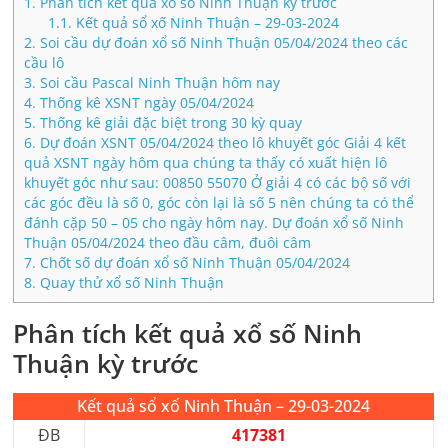
1.
Phân tích kết quả xổ số Ninh Thuận kỳ trước
1.1.
Kết quả sổ xố Ninh Thuận – 29-03-2024
2.
Soi cầu dự đoán xổ số Ninh Thuận 05/04/2024 theo các
cầu lô
3.
Soi cầu Pascal Ninh Thuận hôm nay
4.
Thống kê XSNT ngày 05/04/2024
5.
Thống kê giải đặc biệt trong 30 kỳ quay
6.
Dự đoán XSNT 05/04/2024 theo lô khuyết góc Giải 4 kết
quả XSNT ngày hôm qua chúng ta thấy có xuất hiện lô
khuyết góc như sau: 00850 55070 Ở giải 4 có các bộ số với
các góc đều là số 0, góc còn lại là số 5 nên chúng ta có thể
đánh cặp 50 – 05 cho ngày hôm nay. Dự đoán xổ số Ninh
Thuận 05/04/2024 theo đầu câm, đuôi câm
7.
Chốt số dự đoán xổ số Ninh Thuận 05/04/2024
8.
Quay thử xổ số Ninh Thuận
Phân tích kết quả xổ số
Ninh
Thuận
kỳ trước
Kết quả sổ xố
Ninh Thuận
– 29-03-2024
ĐB
417381