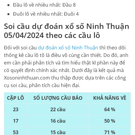
Đầu lô về nhiều nhất: Đầu 8
Đuôi lô về nhiều nhất: Đuôi 4
Soi cầu dự đoán xổ số
Ninh Thuận
05/04/2024
theo các cầu lô
Đối với soi cầu
dự đoán xổ số
Ninh Thuận
thì theo dõi
thống kê cầu lô tô là điều vô cùng cần thiết. Do đó, anh
em cần phải phân tích và tìm hiểu thật kĩ phần này để
có quyết định chính xác nhất. Dưới đây là kết quả mà
Xosoninhthuan.com
thu thập được dựa trên các công
cụ soi cầu, phân tích cầu hiện đại.
CẶP LÔ
SỐ LƯỢNG CẦU BÁO
KHẢ NĂNG VỀ
23
22 cầu
64 %
17
16 cầu
50 %
53
15 cầu
71 %