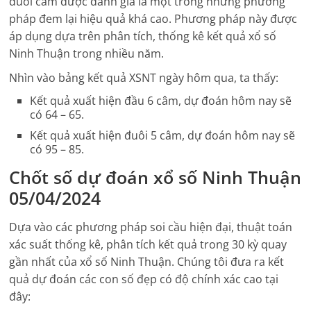
đuôi câm được đánh giá là một trong những phương
pháp đem lại hiệu quả khá cao. Phương pháp này được
áp dụng dựa trên phân tích, thống kê kết quả xổ số
Ninh Thuận
trong nhiều năm.
Nhìn vào bảng kết quả
XSNT
ngày hôm qua, ta thấy:
Kết quả xuất hiện đầu 6 câm, dự đoán hôm nay sẽ
có 64 – 65.
Kết quả xuất hiện đuôi 5 câm, dự đoán hôm nay sẽ
có 95 – 85.
Chốt số dự đoán xổ số
Ninh Thuận
05/04/2024
Dựa vào các phương pháp soi cầu hiện đại, thuật toán
xác suất thống kê, phân tích kết quả trong 30 kỳ quay
gần nhất của xổ số
Ninh Thuận
. Chúng tôi đưa ra kết
quả dự đoán các con số đẹp có độ chính xác cao tại
đây: