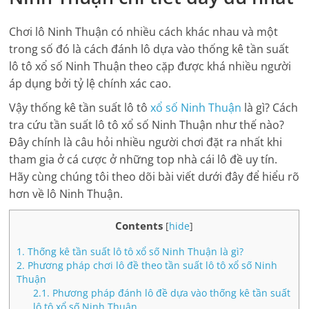
Chơi lô Ninh Thuận có nhiều cách khác nhau và một
trong số đó là cách đánh lô dựa vào thống kê tần suất
lô tô xổ số Ninh Thuận theo cặp được khá nhiều người
áp dụng bởi tỷ lệ chính xác cao.
Vậy thống kê tần suất lô tô
xổ số Ninh Thuận
là gì? Cách
tra cứu tần suất lô tô xổ số Ninh Thuận như thế nào?
Đây chính là câu hỏi nhiều người chơi đặt ra nhất khi
tham gia ở cá cược ở những top nhà cái lô đề uy tín.
Hãy cùng chúng tôi theo dõi bài viết dưới đây để hiểu rõ
hơn về lô Ninh Thuận.
Contents
[
hide
]
1.
Thống kê tần suất lô tô xổ số Ninh Thuận là gì?
2.
Phương pháp chơi lô đề theo tần suất lô tô xổ số Ninh
Thuận
2.1.
Phương pháp đánh lô đề dựa vào thống kê tần suất
lô tô xổ số Ninh Thuận