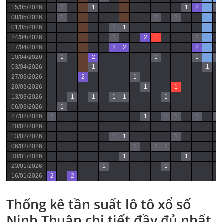
15/05/2026
1
1
1
2
1
08/05/2026
1
1
1
01/05/2026
1
1
24/04/2026
1
2
1
1
17/04/2026
2
2
2
10/04/2026
1
2
1
1
1
03/04/2026
1
1
27/03/2026
2
1
20/03/2026
1
1
13/03/2026
1
1
1
1
1
06/03/2026
1
27/02/2026
1
1
1
1
1
1
20/02/2026
13/02/2026
1
1
1
06/02/2026
1
1
1
30/01/2026
1
1
23/01/2026
1
1
16/01/2026
2
2
Thống kê tần suất lô tô xổ số
Ninh Thuận chi tiết đầy đủ nhất