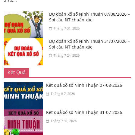
2 số,...
Dự đoán xổ số Ninh Thuận 07/08/2026 –
Soi cầu NT chuẩn xác
Tháng 7 31, 2026
Dự đoán xổ số Ninh Thuận 31/07/2026 –
Soi cầu NT chuẩn xác
Tháng 7 24, 2026
Kết Quả
Kết quả xổ số Ninh Thuận 07-08-2026
Tháng 8 7, 2026
Kết quả xổ số Ninh Thuận 31-07-2026
Tháng 7 31, 2026