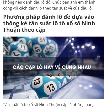
không nên đánh đầu lô đó. Chúc bạn anh em thành
công với cách đánh lô theo tần suất về của đầu lô.
Phương pháp đánh lô đề dựa vào
thống kê tần suất lô tô xổ số Ninh
Thuận theo cặp
Tần suất lô tô xổ số Ninh Thuận cặp là những bảng