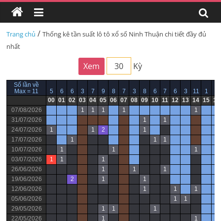
/
Trang chủ
Thống kê tần suất lô tô xổ số Ninh Thuận chi tiết đầy đủ
nhất
Xem
Kỳ
Số lần về
Max = 11
5
6
6
3
7
9
8
7
3
8
6
7
6
3
11
1
3
00
01
02
03
04
05
06
07
08
09
10
11
12
13
14
15
16
07/08/2026
1
1
1
1
1
31/07/2026
1
1
24/07/2026
1
1
2
1
17/07/2026
1
1
1
10/07/2026
1
1
1
03/07/2026
1
1
1
26/06/2026
1
1
1
19/06/2026
2
1
1
12/06/2026
1
1
1
05/06/2026
1
1
29/05/2026
1
1
1
22/05/2026
1
1