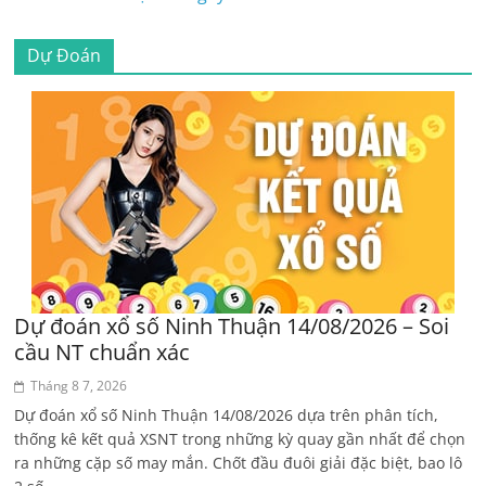
Dự Đoán
Dự đoán xổ số Ninh Thuận 14/08/2026 – Soi
cầu NT chuẩn xác
Tháng 8 7, 2026
Dự đoán xổ số Ninh Thuận 14/08/2026 dựa trên phân tích,
thống kê kết quả XSNT trong những kỳ quay gần nhất để chọn
ra những cặp số may mắn. Chốt đầu đuôi giải đặc biệt, bao lô