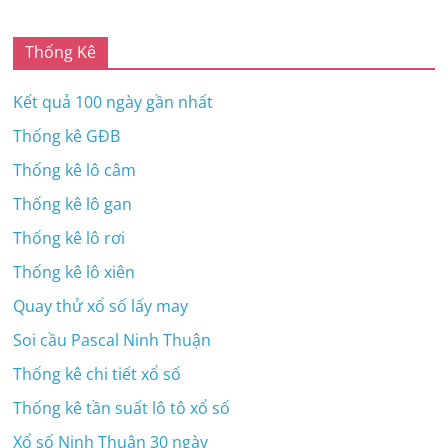
Thống Kê
Kết quả 100 ngày gần nhất
Thống kê GĐB
Thống kê lô câm
Thống kê lô gan
Thống kê lô rơi
Thống kê lô xiên
Quay thử xổ số lấy may
Soi cầu Pascal Ninh Thuận
Thống kê chi tiết xổ số
Thống kê tần suất lô tô xổ số
Xổ số Ninh Thuận 30 ngày