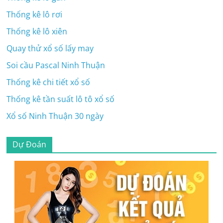
Thống kê lô rơi
Thống kê lô xiên
Quay thử xổ số lấy may
Soi cầu Pascal Ninh Thuận
Thống kê chi tiết xổ số
Thống kê tần suất lô tô xổ số
Xổ số Ninh Thuận 30 ngày
Dự Đoán