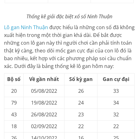
Thống kê giải đặc biệt xổ số
Ninh Thuận
Lô gan
Ninh Thuận
được hiểu là những con số đã không
xuất hiện trong một thời gian khá dài. Để bắt được
những con lô gan này thì người chơi cần phải tính toán
thật kỹ càng, theo dõi mốc gan cực đại của con lô đó là
bao nhiêu, kết hợp với các phương pháp soi cầu chuẩn
xác. Dưới đây là bảng thống kê lô gan hôm nay:
Bộ số
Về gần nhất
Số kỳ gan
Gan cự đại
20
05/08/2022
26
33
79
19/08/2022
24
34
43
26/08/2022
23
32
18
02/09/2022
22
22
26
14/10/2022
16
25