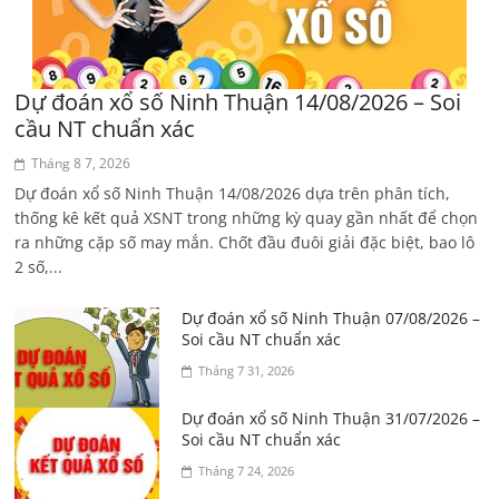
Dự đoán xổ số Ninh Thuận 14/08/2026 – Soi
cầu NT chuẩn xác
Tháng 8 7, 2026
Dự đoán xổ số Ninh Thuận 14/08/2026 dựa trên phân tích,
thống kê kết quả XSNT trong những kỳ quay gần nhất để chọn
ra những cặp số may mắn. Chốt đầu đuôi giải đặc biệt, bao lô
2 số,...
Dự đoán xổ số Ninh Thuận 07/08/2026 –
Soi cầu NT chuẩn xác
Tháng 7 31, 2026
Dự đoán xổ số Ninh Thuận 31/07/2026 –
Soi cầu NT chuẩn xác
Tháng 7 24, 2026