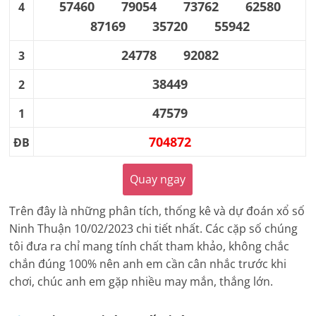
57460
79054
73762
62580
4
87169
35720
55942
24778
92082
3
38449
2
47579
1
704872
ĐB
Quay ngay
Trên đây là những phân tích, thống kê và dự đoán xổ số
Ninh Thuận
10/02/2023
chi tiết nhất. Các cặp số chúng
tôi đưa ra chỉ mang tính chất tham khảo, không chắc
chắn đúng 100% nên anh em cần cân nhắc trước khi
chơi, chúc anh em gặp nhiều may mắn, thắng lớn.