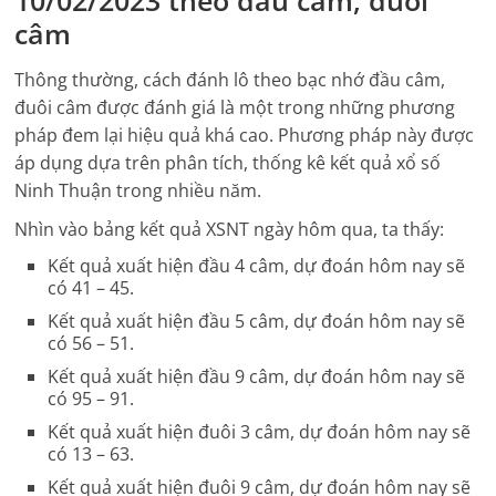
10/02/2023
theo đầu câm, đuôi
câm
Thông thường, cách đánh lô theo bạc nhớ đầu câm,
đuôi câm được đánh giá là một trong những phương
pháp đem lại hiệu quả khá cao. Phương pháp này được
áp dụng dựa trên phân tích, thống kê kết quả xổ số
Ninh Thuận
trong nhiều năm.
Nhìn vào bảng kết quả
XSNT
ngày hôm qua, ta thấy:
Kết quả xuất hiện đầu 4 câm, dự đoán hôm nay sẽ
có 41 – 45.
Kết quả xuất hiện đầu 5 câm, dự đoán hôm nay sẽ
có 56 – 51.
Kết quả xuất hiện đầu 9 câm, dự đoán hôm nay sẽ
có 95 – 91.
Kết quả xuất hiện đuôi 3 câm, dự đoán hôm nay sẽ
có 13 – 63.
Kết quả xuất hiện đuôi 9 câm, dự đoán hôm nay sẽ