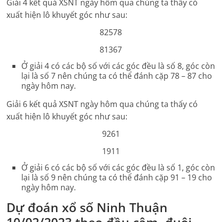
Giải 4 kết quả
XSNT
ngày hôm qua chúng ta thấy có
xuất hiện lô khuyết góc như sau:
82578
81367
Ở giải 4 có các bộ số với các góc đều là số 8, góc còn
lại là số 7 nên chúng ta có thể đánh cặp 78 – 87 cho
ngày hôm nay.
Giải 6 kết quả
XSNT
ngày hôm qua chúng ta thấy có
xuất hiện lô khuyết góc như sau:
9261
1911
Ở giải 6 có các bộ số với các góc đều là số 1, góc còn
lại là số 9 nên chúng ta có thể đánh cặp 91 – 19 cho
ngày hôm nay.
Dự đoán xổ số
Ninh Thuận