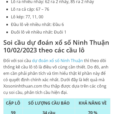
Lô ra nhiều nháy: 62 ra 2 nháy, 85 ra 2 nháy
Lô ra cả cặp: 67 – 76
Lô kép: 77, 11, 00
Đầu lô về nhiều nhất: Đầu 6
Đuôi lô về nhiều nhất: Đuôi 1
Soi cầu dự đoán xổ số
Ninh Thuận
10/02/2023
theo các cầu lô
Đối với soi cầu
dự đoán xổ số
Ninh Thuận
thì theo dõi
thống kê cầu lô tô là điều vô cùng cần thiết. Do đó, anh
em cần phải phân tích và tìm hiểu thật kĩ phần này để
có quyết định chính xác nhất. Dưới đây là kết quả mà
Xosoninhthuan.com
thu thập được dựa trên các công
cụ soi cầu, phân tích cầu hiện đại.
CẶP LÔ
SỐ LƯỢNG CẦU BÁO
KHẢ NĂNG VỀ
59
34 cầu
70 %