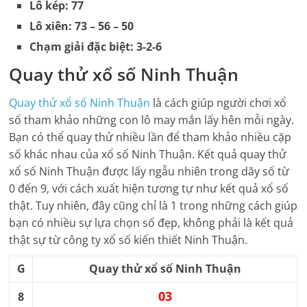
Lô kép: 77
Lô xiên: 73 – 56 – 50
Chạm giải đặc biệt: 3-2-6
Quay thử xổ số
Ninh Thuận
Quay thử xổ số
Ninh Thuận
là cách giúp người chơi xổ
số tham khảo những con lô may mắn lấy hên mỗi ngày.
Bạn có thể quay thử nhiều lần để tham khảo nhiều cặp
số khác nhau của xổ số
Ninh Thuận
. Kết quả quay thử
xổ số
Ninh Thuận
được lấy ngẫu nhiên trong dãy số từ
0 đến 9, với cách xuất hiện tương tự như kết quả xổ số
thật. Tuy nhiên, đây cũng chỉ là 1 trong những cách giúp
bạn có nhiều sự lựa chọn số đẹp, không phải là kết quả
thật sự từ công ty xổ số kiến thiết
Ninh Thuận
.
G
Quay thử xổ số
Ninh Thuận
03
8