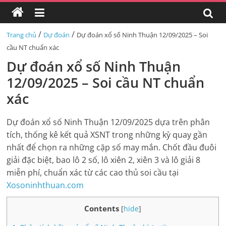
/
/
Trang chủ
Dự đoán
Dự đoán xổ số Ninh Thuận 12/09/2025 – Soi
cầu NT chuẩn xác
Dự đoán xổ số Ninh Thuận
12/09/2025 – Soi cầu NT chuẩn
xác
Dự đoán xổ số
Ninh Thuận
12/09/2025
dựa trên phân
tích, thống kê kết quả
XSNT
trong những kỳ quay gần
nhất để chọn ra những cặp số may mắn. Chốt đầu đuôi
giải đặc biệt, bao lô 2 số, lô xiên 2, xiên 3 và lô giải 8
miễn phí, chuẩn xác từ các cao thủ soi cầu tại
Xosoninhthuan.com
Contents
[
hide
]