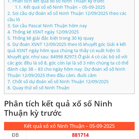
1.
Phân tích kết quả xổ số Ninh Thuận kỳ trước
1.1.
Kết quả sổ xố Ninh Thuận – 05-09-2025
2.
Soi cầu dự đoán xổ số Ninh Thuận 12/09/2025 theo các
cầu lô
3.
Soi cầu Pascal Ninh Thuận hôm nay
4.
Thống kê XSNT ngày 12/09/2025
5.
Thống kê giải đặc biệt trong 30 kỳ quay
6.
Dự đoán XSNT 12/09/2025 theo lô khuyết góc Giải 4 kết
quả XSNT ngày hôm qua chúng ta thấy có xuất hiện lô
khuyết góc như sau: 84998 82973 Ở giải 4 có các bộ số với
các góc đều là số 8, góc còn lại là số 3 nên chúng ta có thể
đánh cặp 38 – 83 cho ngày hôm nay. Dự đoán xổ số Ninh
Thuận 12/09/2025 theo đầu câm, đuôi câm
7.
Chốt số dự đoán xổ số Ninh Thuận 12/09/2025
8.
Quay thử xổ số Ninh Thuận
Phân tích kết quả xổ số
Ninh
Thuận
kỳ trước
Kết quả sổ xố
Ninh Thuận
– 05-09-2025
ĐB
881714