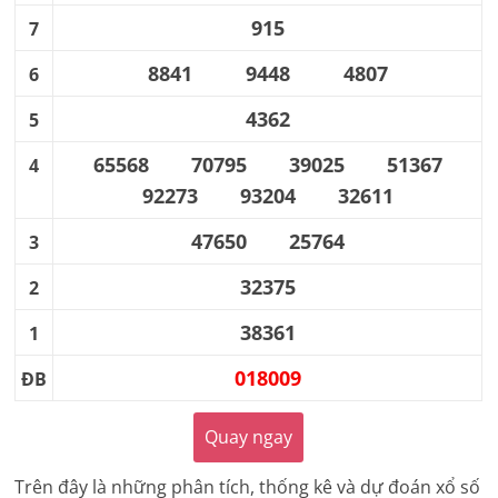
915
7
8841
9448
4807
6
4362
5
65568
70795
39025
51367
4
92273
93204
32611
47650
25764
3
32375
2
38361
1
018009
ĐB
Quay ngay
Trên đây là những phân tích, thống kê và dự đoán xổ số