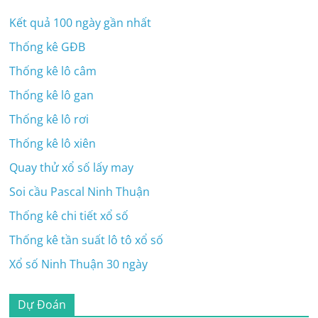
Kết quả 100 ngày gần nhất
Thống kê GĐB
Thống kê lô câm
Thống kê lô gan
Thống kê lô rơi
Thống kê lô xiên
Quay thử xổ số lấy may
Soi cầu Pascal Ninh Thuận
Thống kê chi tiết xổ số
Thống kê tần suất lô tô xổ số
Xổ số Ninh Thuận 30 ngày
Dự Đoán