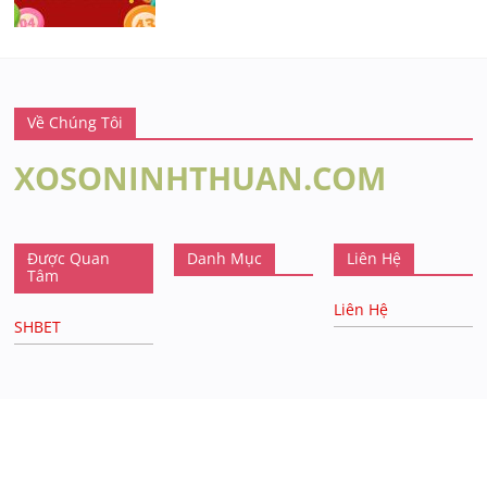
Về Chúng Tôi
XOSONINHTHUAN.COM
Được Quan
Danh Mục
Liên Hệ
Tâm
Liên Hệ
SHBET
Top nhà cái uy tín
SHBET
Sunwin
,
Website cổng game sunwin Game Bài, Tài Xỉu, Slots nổ
hũ, Live Casino, bắn cá cho đến xổ số và lô đề: