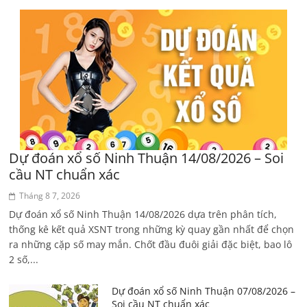
Dự đoán xổ số Ninh Thuận 14/08/2026 – Soi
cầu NT chuẩn xác
Tháng 8 7, 2026
Dự đoán xổ số Ninh Thuận 14/08/2026 dựa trên phân tích,
thống kê kết quả XSNT trong những kỳ quay gần nhất để chọn
ra những cặp số may mắn. Chốt đầu đuôi giải đặc biệt, bao lô
2 số,...
Dự đoán xổ số Ninh Thuận 07/08/2026 –
Soi cầu NT chuẩn xác