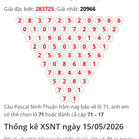
283725
20966
Giải đặc biệt:
. Giải nhất:
2
8
3
7
2
5
2
0
9
6
6
0
1
0
9
7
7
2
9
5
2
1
1
9
6
4
9
1
4
7
2
0
5
0
3
0
5
1
2
5
5
3
3
5
6
7
0
8
6
8
1
7
8
4
4
9
5
2
8
3
7
0
1
7
1
Cầu Pascal
Ninh Thuận
hôm nay báo về lô 71, anh em
có thể chọn lô
71
hoặc đánh cả cặp
71 – 17
Thống kê
XSNT
ngày
15/05/2026