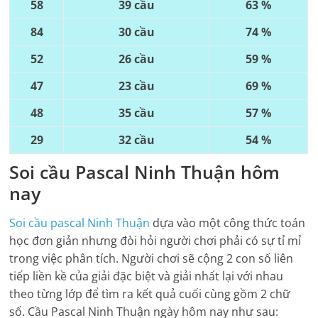
58
39 cầu
63 %
84
30 cầu
74 %
52
26 cầu
59 %
47
23 cầu
69 %
48
35 cầu
57 %
29
32 cầu
54 %
Soi cầu Pascal
Ninh Thuận
hôm
nay
Soi cầu pascal
Ninh Thuận
dựa vào một công thức toán
học đơn giản nhưng đòi hỏi người chơi phải có sự tỉ mỉ
trong việc phân tích. Người chơi sẽ cộng 2 con số liên
tiếp liền kề của giải đặc biệt và giải nhất lại với nhau
theo từng lớp để tìm ra kết quả cuối cùng gồm 2 chữ
số. Cầu Pascal
Ninh Thuận
ngày hôm nay như sau: