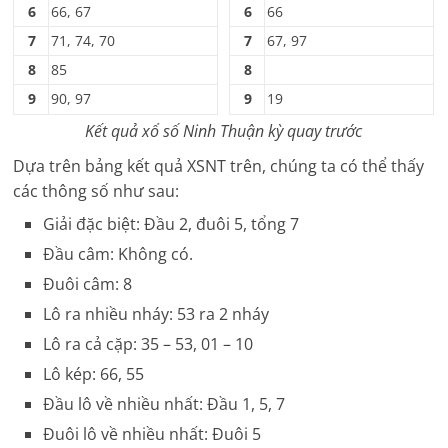
6
66, 67
6
66
7
71, 74, 70
7
67, 97
8
85
8
9
90, 97
9
19
Kết quả xổ số
Ninh Thuận
kỳ quay trước
Dựa trên bảng kết quả
XSNT
trên, chúng ta có thể thấy
các thông số như sau:
Giải đặc biệt: Đầu 2, đuôi 5, tổng 7
Đầu câm: Không có.
Đuôi câm: 8
Lô ra nhiều nháy: 53 ra 2 nháy
Lô ra cả cặp: 35 – 53, 01 – 10
Lô kép: 66, 55
Đầu lô về nhiều nhất: Đầu 1, 5, 7
Đuôi lô về nhiều nhất: Đuôi 5