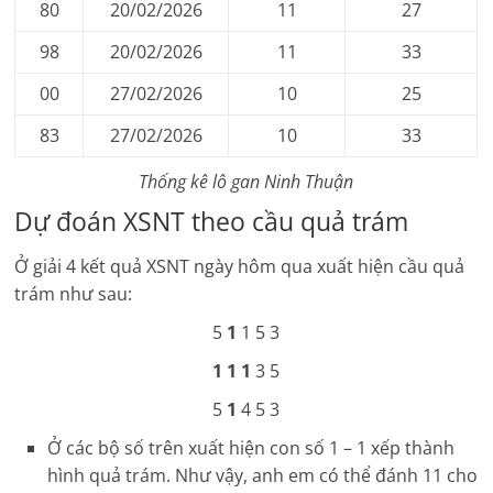
80
20/02/2026
11
27
98
20/02/2026
11
33
00
27/02/2026
10
25
83
27/02/2026
10
33
Thống kê lô gan
Ninh Thuận
Dự đoán
XSNT
theo cầu quả trám
Ở giải 4 kết quả
XSNT
ngày hôm qua xuất hiện cầu quả
trám như sau:
5
1
1
5
3
1
1
1
3
5
5
1
4
5
3
Ở các bộ số trên xuất hiện con số 1 – 1 xếp thành
hình quả trám. Như vậy, anh em có thể đánh 11 cho