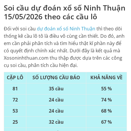
Soi cầu dự đoán xổ số
Ninh Thuận
15/05/2026
theo các cầu lô
Đối với soi cầu
dự đoán xổ số
Ninh Thuận
thì theo dõi
thống kê cầu lô tô là điều vô cùng cần thiết. Do đó, anh
em cần phải phân tích và tìm hiểu thật kĩ phần này để
có quyết định chính xác nhất. Dưới đây là kết quả mà
Xosoninhthuan.com
thu thập được dựa trên các công
cụ soi cầu, phân tích cầu hiện đại.
CẶP LÔ
SỐ LƯỢNG CẦU BÁO
KHẢ NĂNG VỀ
81
35 cầu
55 %
72
24 cầu
74 %
53
24 cầu
68 %
25
32 cầu
67 %