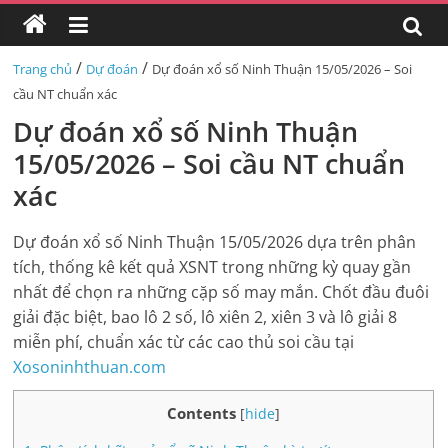
/
/
Trang chủ
Dự đoán
Dự đoán xổ số Ninh Thuận 15/05/2026 – Soi
cầu NT chuẩn xác
Dự đoán xổ số Ninh Thuận
15/05/2026 – Soi cầu NT chuẩn
xác
Dự đoán xổ số
Ninh Thuận
15/05/2026
dựa trên phân
tích, thống kê kết quả
XSNT
trong những kỳ quay gần
nhất để chọn ra những cặp số may mắn. Chốt đầu đuôi
giải đặc biệt, bao lô 2 số, lô xiên 2, xiên 3 và lô giải 8
miễn phí, chuẩn xác từ các cao thủ soi cầu tại
Xosoninhthuan.com
Contents
[
hide
]