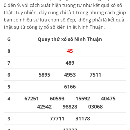
0 đến 9, với cách xuất hiện tương tự như kết quả xổ số
thật. Tuy nhiên, đây cũng chỉ là 1 trong những cách giúp
bạn có nhiều sự lựa chọn số đẹp, không phải là kết quả
thật sự từ công ty xổ số kiến thiết
Ninh Thuận
.
G
Quay thử xổ số
Ninh Thuận
45
8
489
7
5895
4953
7511
6
6166
5
67251
60593
15592
40475
4
42542
98828
03068
77711
31178
3