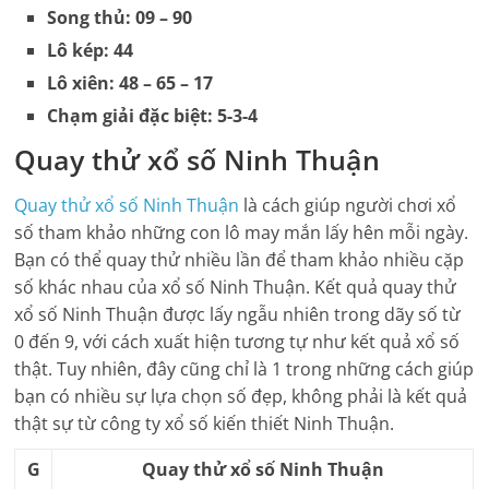
Song thủ: 09 – 90
Lô kép: 44
Lô xiên: 48 – 65 – 17
Chạm giải đặc biệt: 5-3-4
Quay thử xổ số
Ninh Thuận
Quay thử xổ số
Ninh Thuận
là cách giúp người chơi xổ
số tham khảo những con lô may mắn lấy hên mỗi ngày.
Bạn có thể quay thử nhiều lần để tham khảo nhiều cặp
số khác nhau của xổ số
Ninh Thuận
. Kết quả quay thử
xổ số
Ninh Thuận
được lấy ngẫu nhiên trong dãy số từ
0 đến 9, với cách xuất hiện tương tự như kết quả xổ số
thật. Tuy nhiên, đây cũng chỉ là 1 trong những cách giúp
bạn có nhiều sự lựa chọn số đẹp, không phải là kết quả
thật sự từ công ty xổ số kiến thiết
Ninh Thuận
.
G
Quay thử xổ số
Ninh Thuận