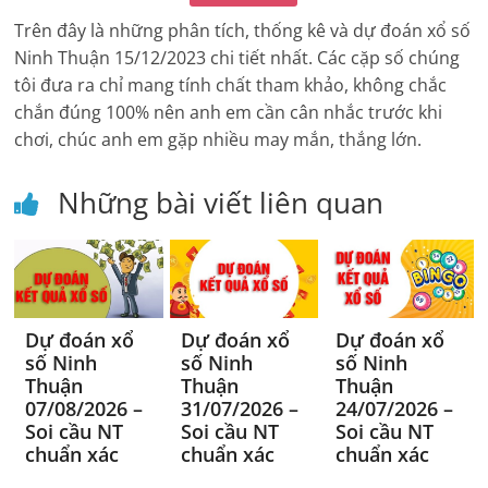
Trên đây là những phân tích, thống kê và dự đoán xổ số
Ninh Thuận
15/12/2023
chi tiết nhất. Các cặp số chúng
tôi đưa ra chỉ mang tính chất tham khảo, không chắc
chắn đúng 100% nên anh em cần cân nhắc trước khi
chơi, chúc anh em gặp nhiều may mắn, thắng lớn.
Những bài viết liên quan
Dự đoán xổ
Dự đoán xổ
Dự đoán xổ
số Ninh
số Ninh
số Ninh
Thuận
Thuận
Thuận
07/08/2026 –
31/07/2026 –
24/07/2026 –
Soi cầu NT
Soi cầu NT
Soi cầu NT
chuẩn xác
chuẩn xác
chuẩn xác