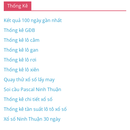
Thống Kê
Kết quả 100 ngày gần nhất
Thống kê GĐB
Thống kê lô câm
Thống kê lô gan
Thống kê lô rơi
Thống kê lô xiên
Quay thử xổ số lấy may
Soi cầu Pascal Ninh Thuận
Thống kê chi tiết xổ số
Thống kê tần suất lô tô xổ số
Xổ số Ninh Thuận 30 ngày