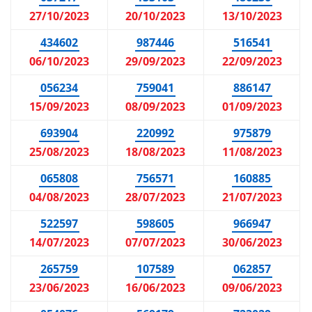
27/10/2023
20/10/2023
13/10/2023
434602
987446
516541
06/10/2023
29/09/2023
22/09/2023
056234
759041
886147
15/09/2023
08/09/2023
01/09/2023
693904
220992
975879
25/08/2023
18/08/2023
11/08/2023
065808
756571
160885
04/08/2023
28/07/2023
21/07/2023
522597
598605
966947
14/07/2023
07/07/2023
30/06/2023
265759
107589
062857
23/06/2023
16/06/2023
09/06/2023