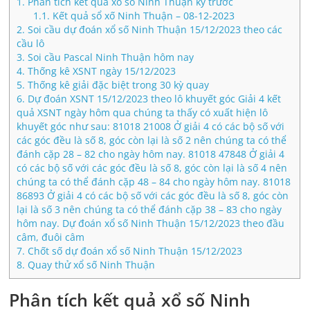
1.
Phân tích kết quả xổ số Ninh Thuận kỳ trước
1.1.
Kết quả sổ xố Ninh Thuận – 08-12-2023
2.
Soi cầu dự đoán xổ số Ninh Thuận 15/12/2023 theo các
cầu lô
3.
Soi cầu Pascal Ninh Thuận hôm nay
4.
Thống kê XSNT ngày 15/12/2023
5.
Thống kê giải đặc biệt trong 30 kỳ quay
6.
Dự đoán XSNT 15/12/2023 theo lô khuyết góc Giải 4 kết
quả XSNT ngày hôm qua chúng ta thấy có xuất hiện lô
khuyết góc như sau: 81018 21008 Ở giải 4 có các bộ số với
các góc đều là số 8, góc còn lại là số 2 nên chúng ta có thể
đánh cặp 28 – 82 cho ngày hôm nay. 81018 47848 Ở giải 4
có các bộ số với các góc đều là số 8, góc còn lại là số 4 nên
chúng ta có thể đánh cặp 48 – 84 cho ngày hôm nay. 81018
86893 Ở giải 4 có các bộ số với các góc đều là số 8, góc còn
lại là số 3 nên chúng ta có thể đánh cặp 38 – 83 cho ngày
hôm nay. Dự đoán xổ số Ninh Thuận 15/12/2023 theo đầu
câm, đuôi câm
7.
Chốt số dự đoán xổ số Ninh Thuận 15/12/2023
8.
Quay thử xổ số Ninh Thuận
Phân tích kết quả xổ số
Ninh