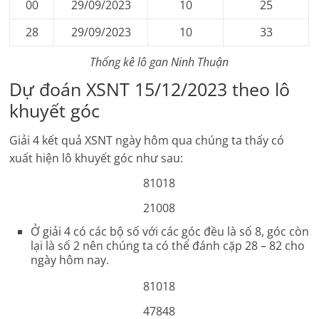
00
29/09/2023
10
25
28
29/09/2023
10
33
Thống kê lô gan
Ninh Thuận
Dự đoán
XSNT
15/12/2023 theo lô
khuyết góc
Giải 4 kết quả
XSNT
ngày hôm qua chúng ta thấy có
xuất hiện lô khuyết góc như sau:
81018
21008
Ở giải 4 có các bộ số với các góc đều là số 8, góc còn
lại là số 2 nên chúng ta có thể đánh cặp 28 – 82 cho
ngày hôm nay.
81018
47848