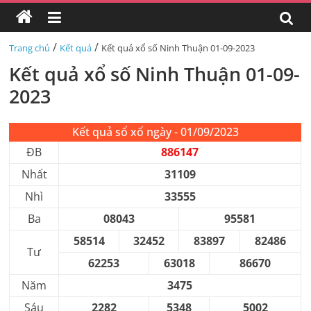
/
/
Trang chủ
Kết quả
Kết quả xổ số Ninh Thuận 01-09-2023
Kết quả xổ số Ninh Thuận 01-09-
2023
Kết quả sổ xố ngày - 01/09/2023
ĐB
886147
Nhất
31109
Nhì
33555
Ba
08043
95581
58514
32452
83897
82486
Tư
62253
63018
86670
Năm
3475
Sáu
2282
5348
5002