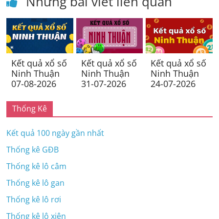
Những bài viết liên quan
Kết quả xổ số
Kết quả xổ số
Kết quả xổ số
Ninh Thuận
Ninh Thuận
Ninh Thuận
07-08-2026
31-07-2026
24-07-2026
Thống Kê
Kết quả 100 ngày gần nhất
Thống kê GĐB
Thống kê lô câm
Thống kê lô gan
Thống kê lô rơi
Thống kê lô xiên