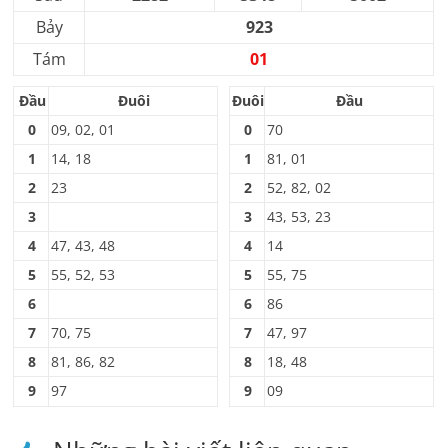
Bảy
923
Tám
01
Đầu
Đuôi
Đuôi
Đầu
0
09, 02, 01
0
70
1
14, 18
1
81, 01
2
23
2
52, 82, 02
3
3
43, 53, 23
4
47, 43, 48
4
14
5
55, 52, 53
5
55, 75
6
6
86
7
70, 75
7
47, 97
8
81, 86, 82
8
18, 48
9
97
9
09