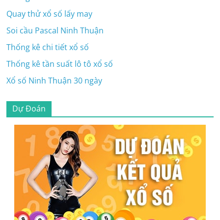
Quay thử xổ số lấy may
Soi cầu Pascal Ninh Thuận
Thống kê chi tiết xổ số
Thống kê tần suất lô tô xổ số
Xổ số Ninh Thuận 30 ngày
Dự Đoán