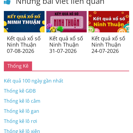
Những bài viết liên quan
Kết quả xổ số
Kết quả xổ số
Kết quả xổ số
Ninh Thuận
Ninh Thuận
Ninh Thuận
07-08-2026
31-07-2026
24-07-2026
Thống Kê
Kết quả 100 ngày gần nhất
Thống kê GĐB
Thống kê lô câm
Thống kê lô gan
Thống kê lô rơi
Thống kê lô xiên