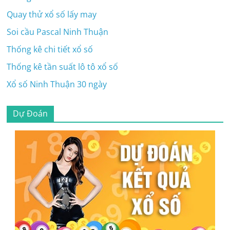
Quay thử xổ số lấy may
Soi cầu Pascal Ninh Thuận
Thống kê chi tiết xổ số
Thống kê tần suất lô tô xổ số
Xổ số Ninh Thuận 30 ngày
Dự Đoán