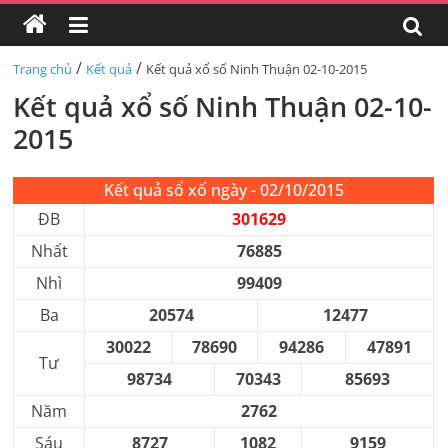
/
/
Trang chủ
Kết quả
Kết quả xổ số Ninh Thuận 02-10-2015
Kết quả xổ số Ninh Thuận 02-10-
2015
Kết quả sổ xố ngày - 02/10/2015
ĐB
301629
Nhất
76885
Nhì
99409
Ba
20574
12477
30022
78690
94286
47891
Tư
98734
70343
85693
Năm
2762
Sáu
8727
1082
9159