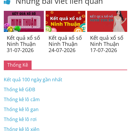
Những bài viết liên quan
Kết quả xổ số
Kết quả xổ số
Kết quả xổ số
Ninh Thuận
Ninh Thuận
Ninh Thuận
31-07-2026
24-07-2026
17-07-2026
Thống Kê
Kết quả 100 ngày gần nhất
Thống kê GĐB
Thống kê lô câm
Thống kê lô gan
Thống kê lô rơi
Thống kê lô xiên