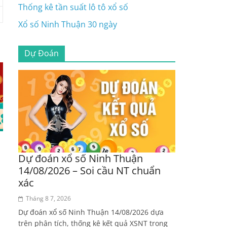
Thống kê tần suất lô tô xổ số
Xổ số Ninh Thuận 30 ngày
Dự Đoán
Dự đoán xổ số Ninh Thuận
14/08/2026 – Soi cầu NT chuẩn
xác
Tháng 8 7, 2026
Dự đoán xổ số Ninh Thuận 14/08/2026 dựa
trên phân tích, thống kê kết quả XSNT trong