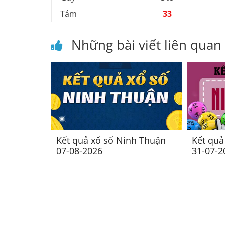
Tám
33
Những bài viết liên quan
Kết quả xổ số Ninh Thuận
Kết quả
07-08-2026
31-07-2