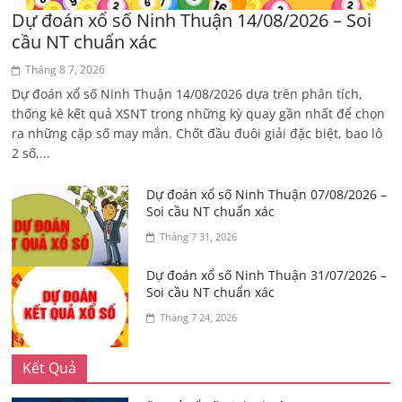
Dự đoán xổ số Ninh Thuận 14/08/2026 – Soi
cầu NT chuẩn xác
Tháng 8 7, 2026
Dự đoán xổ số Ninh Thuận 14/08/2026 dựa trên phân tích,
thống kê kết quả XSNT trong những kỳ quay gần nhất để chọn
ra những cặp số may mắn. Chốt đầu đuôi giải đặc biệt, bao lô
2 số,...
Dự đoán xổ số Ninh Thuận 07/08/2026 –
Soi cầu NT chuẩn xác
Tháng 7 31, 2026
Dự đoán xổ số Ninh Thuận 31/07/2026 –
Soi cầu NT chuẩn xác
Tháng 7 24, 2026
Kết Quả