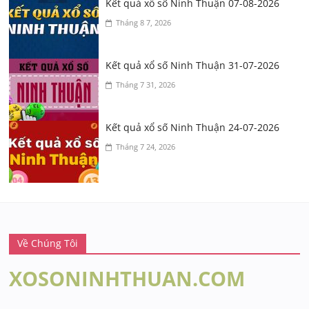
Kết quả xổ số Ninh Thuận 07-08-2026
Tháng 8 7, 2026
Kết quả xổ số Ninh Thuận 31-07-2026
Tháng 7 31, 2026
Kết quả xổ số Ninh Thuận 24-07-2026
Tháng 7 24, 2026
Về Chúng Tôi
XOSONINHTHUAN.COM