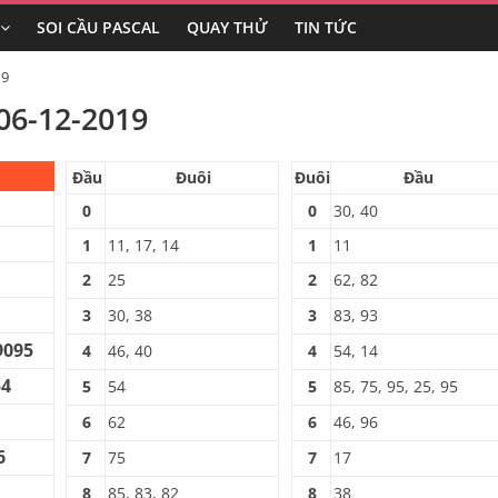
SOI CẦU PASCAL
QUAY THỬ
TIN TỨC
19
06-12-2019
Đầu
Đuôi
Đuôi
Đầu
0
0
30, 40
1
11, 17, 14
1
11
2
25
2
62, 82
3
30, 38
3
83, 93
9095
4
46, 40
4
54, 14
54
5
54
5
85, 75, 95, 25, 95
6
62
6
46, 96
6
7
75
7
17
8
85, 83, 82
8
38