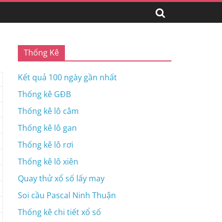
Thống Kê
Kết quả 100 ngày gần nhất
Thống kê GĐB
Thống kê lô câm
Thống kê lô gan
Thống kê lô rơi
Thống kê lô xiên
Quay thử xổ số lấy may
Soi cầu Pascal Ninh Thuận
Thống kê chi tiết xổ số