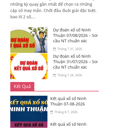
những kỳ quay gần nhất để chọn ra những
cặp số may mắn. Chốt đầu đuôi giải đặc biệt,
bao lô 2 số,...
Dự đoán xổ số Ninh
Thuận 07/08/2026 – Soi
cầu NT chuẩn xác
Tháng 7 31, 2026
Dự đoán xổ số Ninh
Thuận 31/07/2026 – Soi
cầu NT chuẩn xác
Tháng 7 24, 2026
Kết Quả
Kết quả xổ số Ninh
Thuận 07-08-2026
Tháng 8 7, 2026
Kết quả xổ số Ninh