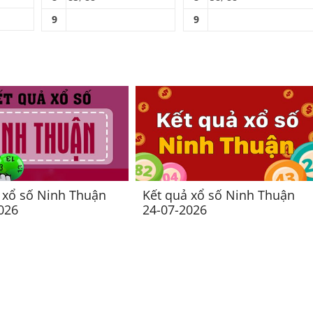
9
9
 xổ số Ninh Thuận
Kết quả xổ số Ninh Thuận
026
24-07-2026