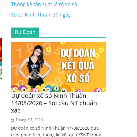
Thống kê tần suất lô tô xổ số
Xổ số Ninh Thuận 30 ngày
Dự Đoán
Dự đoán xổ số Ninh Thuận
14/08/2026 – Soi cầu NT chuẩn
xác
Tháng 8 7, 2026
Dự đoán xổ số Ninh Thuận 14/08/2026 dựa
trên phân tích, thống kê kết quả XSNT trong