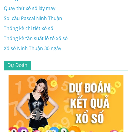
Quay thử xổ số lấy may
Soi cầu Pascal Ninh Thuận
Thống kê chi tiết xổ số
Thống kê tần suất lô tô xổ số
Xổ số Ninh Thuận 30 ngày
Dự Đoán