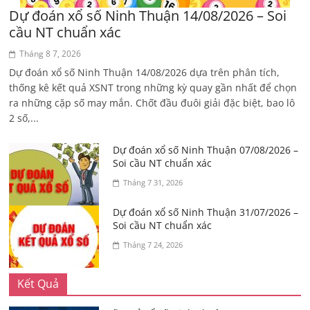
Dự đoán xổ số Ninh Thuận 14/08/2026 – Soi
cầu NT chuẩn xác
Tháng 8 7, 2026
Dự đoán xổ số Ninh Thuận 14/08/2026 dựa trên phân tích,
thống kê kết quả XSNT trong những kỳ quay gần nhất để chọn
ra những cặp số may mắn. Chốt đầu đuôi giải đặc biệt, bao lô
2 số,...
Dự đoán xổ số Ninh Thuận 07/08/2026 –
Soi cầu NT chuẩn xác
Tháng 7 31, 2026
Dự đoán xổ số Ninh Thuận 31/07/2026 –
Soi cầu NT chuẩn xác
Tháng 7 24, 2026
Kết Quả