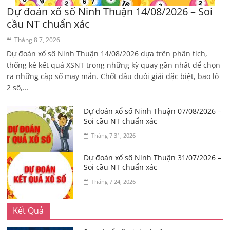
Dự đoán xổ số Ninh Thuận 14/08/2026 – Soi
cầu NT chuẩn xác
Tháng 8 7, 2026
Dự đoán xổ số Ninh Thuận 14/08/2026 dựa trên phân tích,
thống kê kết quả XSNT trong những kỳ quay gần nhất để chọn
ra những cặp số may mắn. Chốt đầu đuôi giải đặc biệt, bao lô
2 số,...
Dự đoán xổ số Ninh Thuận 07/08/2026 –
Soi cầu NT chuẩn xác
Tháng 7 31, 2026
Dự đoán xổ số Ninh Thuận 31/07/2026 –
Soi cầu NT chuẩn xác
Tháng 7 24, 2026
Kết Quả