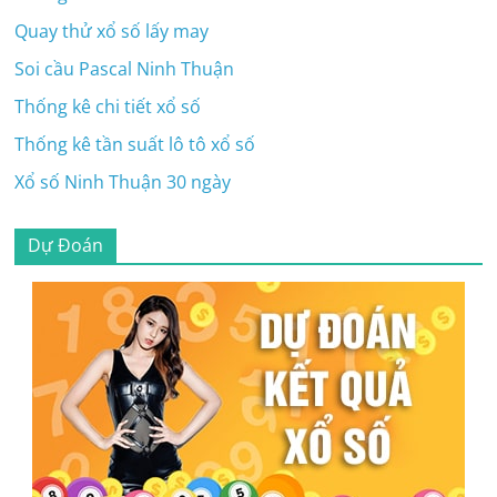
Quay thử xổ số lấy may
Soi cầu Pascal Ninh Thuận
Thống kê chi tiết xổ số
Thống kê tần suất lô tô xổ số
Xổ số Ninh Thuận 30 ngày
Dự Đoán