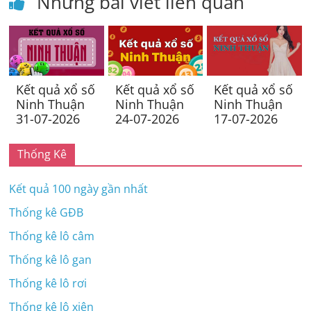
Những bài viết liên quan
Kết quả xổ số
Kết quả xổ số
Kết quả xổ số
Ninh Thuận
Ninh Thuận
Ninh Thuận
31-07-2026
24-07-2026
17-07-2026
Thống Kê
Kết quả 100 ngày gần nhất
Thống kê GĐB
Thống kê lô câm
Thống kê lô gan
Thống kê lô rơi
Thống kê lô xiên