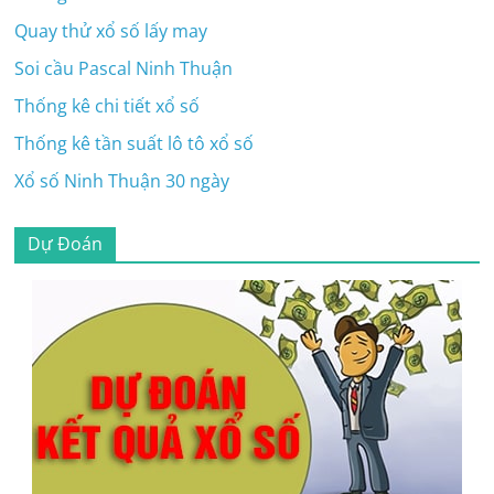
Quay thử xổ số lấy may
Soi cầu Pascal Ninh Thuận
Thống kê chi tiết xổ số
Thống kê tần suất lô tô xổ số
Xổ số Ninh Thuận 30 ngày
Dự Đoán