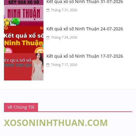
Kết quả xổ số Ninh Thuận 31-07-2026
Tháng 7 31, 2026
Kết quả xổ số Ninh Thuận 24-07-2026
Tháng 7 24, 2026
Kết quả xổ số Ninh Thuận 17-07-2026
Tháng 7 17, 2026
Về Chúng Tôi
XOSONINHTHUAN.COM