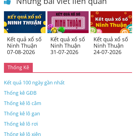
Những bài viết liên quan
Kết quả xổ số
Kết quả xổ số
Kết quả xổ số
Ninh Thuận
Ninh Thuận
Ninh Thuận
07-08-2026
31-07-2026
24-07-2026
Thống Kê
Kết quả 100 ngày gần nhất
Thống kê GĐB
Thống kê lô câm
Thống kê lô gan
Thống kê lô rơi
Thống kê lô xiên