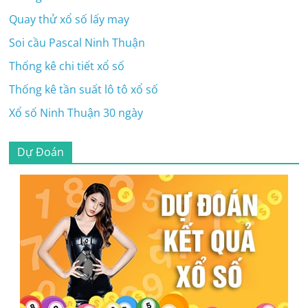
Quay thử xổ số lấy may
Soi cầu Pascal Ninh Thuận
Thống kê chi tiết xổ số
Thống kê tần suất lô tô xổ số
Xổ số Ninh Thuận 30 ngày
Dự Đoán