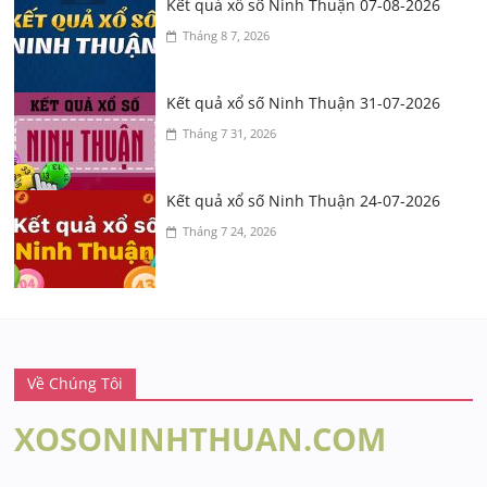
Kết quả xổ số Ninh Thuận 07-08-2026
Tháng 8 7, 2026
Kết quả xổ số Ninh Thuận 31-07-2026
Tháng 7 31, 2026
Kết quả xổ số Ninh Thuận 24-07-2026
Tháng 7 24, 2026
Về Chúng Tôi
XOSONINHTHUAN.COM