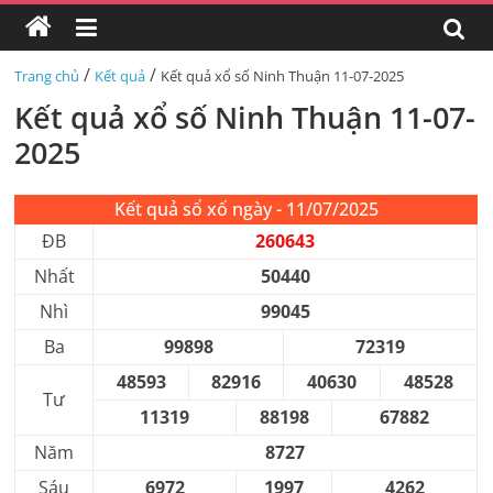
/
/
Trang chủ
Kết quả
Kết quả xổ số Ninh Thuận 11-07-2025
Kết quả xổ số Ninh Thuận 11-07-
2025
Kết quả sổ xố ngày - 11/07/2025
ĐB
260643
Nhất
50440
Nhì
99045
Ba
99898
72319
48593
82916
40630
48528
Tư
11319
88198
67882
Năm
8727
Sáu
6972
1997
4262