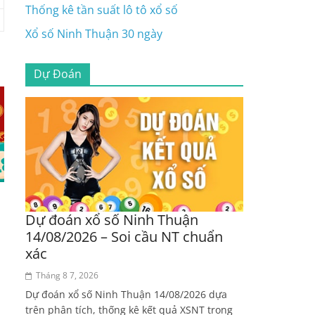
Thống kê tần suất lô tô xổ số
Xổ số Ninh Thuận 30 ngày
Dự Đoán
Dự đoán xổ số Ninh Thuận
14/08/2026 – Soi cầu NT chuẩn
xác
Tháng 8 7, 2026
Dự đoán xổ số Ninh Thuận 14/08/2026 dựa
trên phân tích, thống kê kết quả XSNT trong