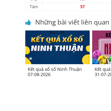
Tám
57
Những bài viết liên quan
Kết quả xổ số Ninh Thuận
Kết quả
07-08-2026
31-07-2