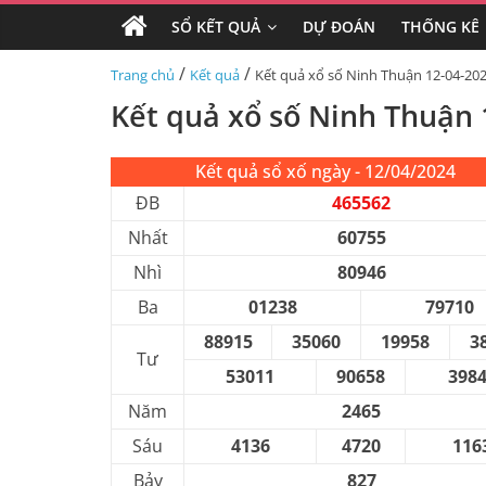
SỔ KẾT QUẢ
DỰ ĐOÁN
THỐNG KÊ
/
/
Trang chủ
Kết quả
Kết quả xổ số Ninh Thuận 12-04-20
Kết quả xổ số Ninh Thuận 
Kết quả sổ xố ngày - 12/04/2024
ĐB
465562
Nhất
60755
Nhì
80946
Ba
01238
79710
88915
35060
19958
3
Tư
53011
90658
398
Năm
2465
Sáu
4136
4720
116
Bảy
827