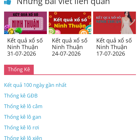
Những bài viết liên quan
Kết quả xổ số
Kết quả xổ số
Kết quả xổ số
Ninh Thuận
Ninh Thuận
Ninh Thuận
31-07-2026
24-07-2026
17-07-2026
Thống Kê
Kết quả 100 ngày gần nhất
Thống kê GĐB
Thống kê lô câm
Thống kê lô gan
Thống kê lô rơi
Thống kê lô xiên