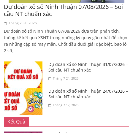
Dự đoán xổ số Ninh Thuận 07/08/2026 – Soi
cầu NT chuẩn xác
Tháng 7 31, 2026
Dự đoán xổ số Ninh Thuận 07/08/2026 dựa trên phân tích,
thống kê kết quả XSNT trong những kỳ quay gần nhất để chọn
ra những cặp số may mắn. Chốt đầu đuôi giải đặc biệt, bao lô
2 số,...
Dự đoán xổ số Ninh Thuận 31/07/2026 –
Soi cầu NT chuẩn xác
Tháng 7 24, 2026
Dự đoán xổ số Ninh Thuận 24/07/2026 –
Soi cầu NT chuẩn xác
Tháng 7 17, 2026
Kết Quả