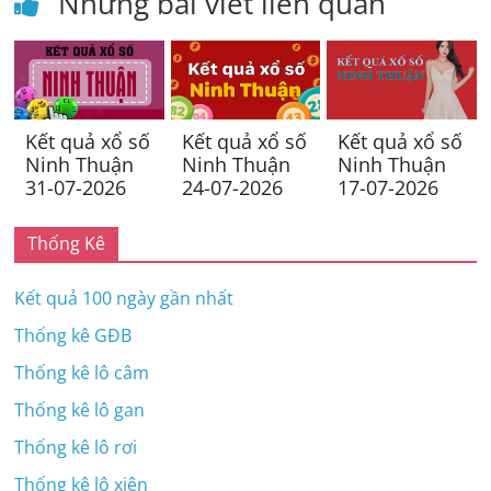
Những bài viết liên quan
Kết quả xổ số
Kết quả xổ số
Kết quả xổ số
Ninh Thuận
Ninh Thuận
Ninh Thuận
31-07-2026
24-07-2026
17-07-2026
Thống Kê
Kết quả 100 ngày gần nhất
Thống kê GĐB
Thống kê lô câm
Thống kê lô gan
Thống kê lô rơi
Thống kê lô xiên