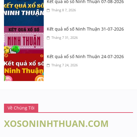
Kết quả xổ số Ninh Thuận 07-08-2026
Tháng 8 7, 2026
Kết quả xổ số Ninh Thuận 31-07-2026
Tháng 7 31, 2026
Kết quả xổ số Ninh Thuận 24-07-2026
Tháng 7 24, 2026
Về Chúng Tôi
XOSONINHTHUAN.COM