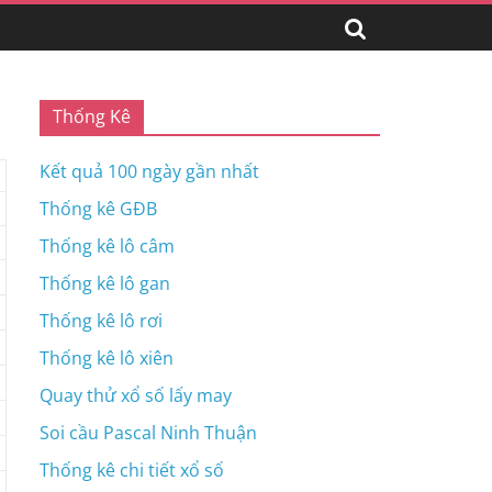
Thống Kê
Kết quả 100 ngày gần nhất
Thống kê GĐB
Thống kê lô câm
Thống kê lô gan
Thống kê lô rơi
Thống kê lô xiên
Quay thử xổ số lấy may
Soi cầu Pascal Ninh Thuận
Thống kê chi tiết xổ số