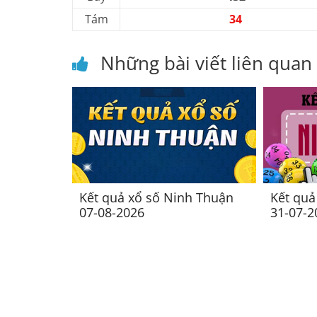
Tám
34
Những bài viết liên quan
Kết quả xổ số Ninh Thuận
Kết quả
07-08-2026
31-07-2