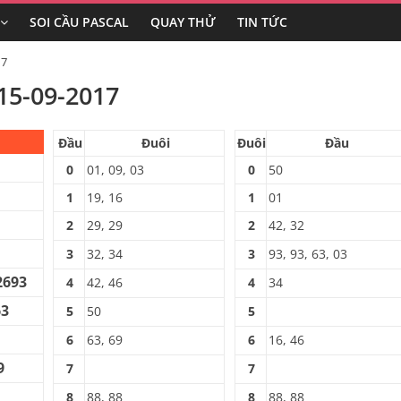
SOI CẦU PASCAL
QUAY THỬ
TIN TỨC
17
15-09-2017
Đầu
Đuôi
Đuôi
Đầu
0
01, 09, 03
0
50
1
19, 16
1
01
2
29, 29
2
42, 32
3
32, 34
3
93, 93, 63, 03
2693
4
42, 46
4
34
63
5
50
5
6
63, 69
6
16, 46
9
7
7
8
88, 88
8
88, 88