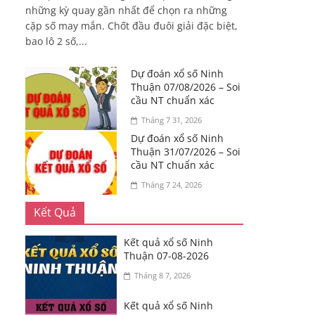
những kỳ quay gần nhất để chọn ra những
cặp số may mắn. Chốt đầu đuôi giải đặc biệt,
bao lô 2 số,...
Dự đoán xổ số Ninh
Thuận 07/08/2026 – Soi
cầu NT chuẩn xác
Tháng 7 31, 2026
Dự đoán xổ số Ninh
Thuận 31/07/2026 – Soi
cầu NT chuẩn xác
Tháng 7 24, 2026
Kết Quả
Kết quả xổ số Ninh
Thuận 07-08-2026
Tháng 8 7, 2026
Kết quả xổ số Ninh