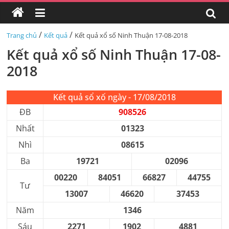
/
/
Trang chủ
Kết quả
Kết quả xổ số Ninh Thuận 17-08-2018
Kết quả xổ số Ninh Thuận 17-08-
2018
Kết quả sổ xố ngày - 17/08/2018
ĐB
908526
Nhất
01323
Nhì
08615
Ba
19721
02096
00220
84051
66827
44755
Tư
13007
46620
37453
Năm
1346
Sáu
2271
1902
4881