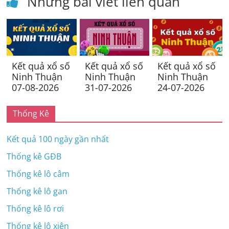
Những bài viết liên quan
Kết quả xổ số
Kết quả xổ số
Kết quả xổ số
Ninh Thuận
Ninh Thuận
Ninh Thuận
07-08-2026
31-07-2026
24-07-2026
Thống Kê
Kết quả 100 ngày gần nhất
Thống kê GĐB
Thống kê lô câm
Thống kê lô gan
Thống kê lô rơi
Thống kê lô xiên