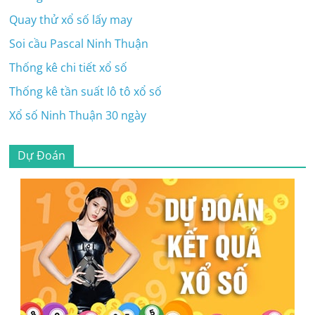
Quay thử xổ số lấy may
Soi cầu Pascal Ninh Thuận
Thống kê chi tiết xổ số
Thống kê tần suất lô tô xổ số
Xổ số Ninh Thuận 30 ngày
Dự Đoán