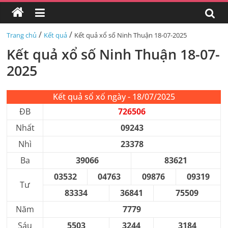
/
/
Trang chủ
Kết quả
Kết quả xổ số Ninh Thuận 18-07-2025
Kết quả xổ số Ninh Thuận 18-07-
2025
Kết quả sổ xố ngày - 18/07/2025
ĐB
726506
Nhất
09243
Nhì
23378
Ba
39066
83621
03532
04763
09876
09319
Tư
83334
36841
75509
Năm
7779
Sáu
5503
3244
3184