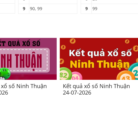
9
90, 99
9
99
 xổ số Ninh Thuận
Kết quả xổ số Ninh Thuận
026
24-07-2026