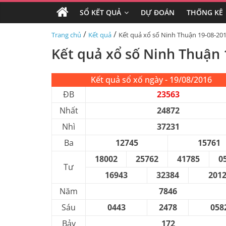
SỔ KẾT QUẢ
DỰ ĐOÁN
THỐNG KÊ
/
/
Trang chủ
Kết quả
Kết quả xổ số Ninh Thuận 19-08-20
Kết quả xổ số Ninh Thuận 
Kết quả sổ xố ngày - 19/08/2016
ĐB
23563
Nhất
24872
Nhì
37231
Ba
12745
15761
18002
25762
41785
0
Tư
16943
32384
201
Năm
7846
Sáu
0443
2478
058
Bảy
172