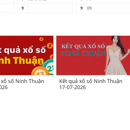
9
9
09
 xổ số Ninh Thuận
Kết quả xổ số Ninh Thuận
026
17-07-2026