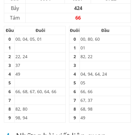
Bảy
424
Tám
66
Đầu
Đuôi
Đuôi
Đầu
0
00, 04, 05, 01
0
00, 80, 60
1
1
01
2
22, 24
2
82, 22
3
37
3
4
49
4
04, 94, 64, 24
5
5
05
6
66, 68, 67, 60, 64, 66
6
66, 66
7
7
67, 37
8
82, 80
8
68, 98
9
98, 94
9
49