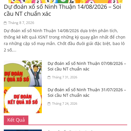
Dự đoán xổ số Ninh Thuận 14/08/2026 – Soi
cầu NT chuẩn xác
Tháng 8 7, 2026
Dự đoán xổ số Ninh Thuận 14/08/2026 dựa trên phân tích,
thống kê kết quả XSNT trong những kỳ quay gần nhất để chọn
ra những cặp số may mắn. Chốt đầu đuôi giải đặc biệt, bao lô
2 số,...
Dự đoán xổ số Ninh Thuận 07/08/2026 –
Soi cầu NT chuẩn xác
Tháng 7 31, 2026
Dự đoán xổ số Ninh Thuận 31/07/2026 –
Soi cầu NT chuẩn xác
Tháng 7 24, 2026
Kết Quả