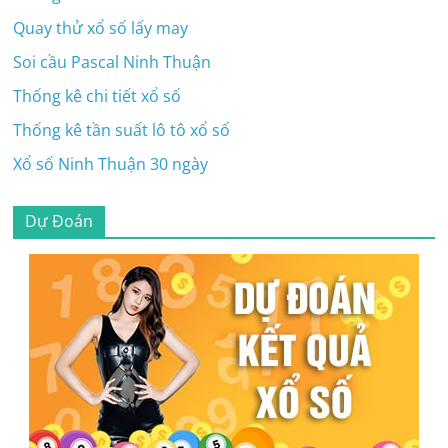
Quay thử xổ số lấy may
Soi cầu Pascal Ninh Thuận
Thống kê chi tiết xổ số
Thống kê tần suất lô tô xổ số
Xổ số Ninh Thuận 30 ngày
Dự Đoán