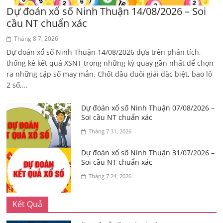
Dự đoán xổ số Ninh Thuận 14/08/2026 – Soi
cầu NT chuẩn xác
Tháng 8 7, 2026
Dự đoán xổ số Ninh Thuận 14/08/2026 dựa trên phân tích,
thống kê kết quả XSNT trong những kỳ quay gần nhất để chọn
ra những cặp số may mắn. Chốt đầu đuôi giải đặc biệt, bao lô
2 số,...
Dự đoán xổ số Ninh Thuận 07/08/2026 –
Soi cầu NT chuẩn xác
Tháng 7 31, 2026
Dự đoán xổ số Ninh Thuận 31/07/2026 –
Soi cầu NT chuẩn xác
Tháng 7 24, 2026
Kết Quả