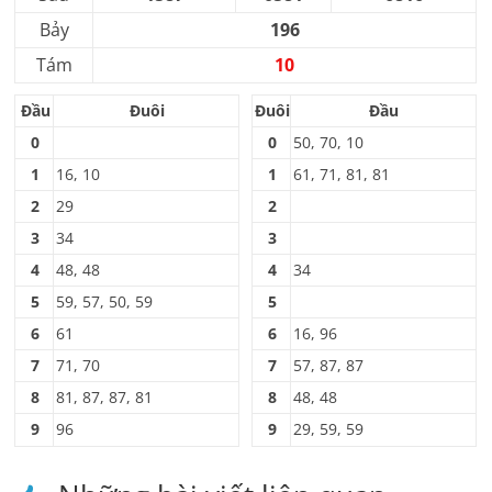
Bảy
196
Tám
10
Đầu
Đuôi
Đuôi
Đầu
0
0
50, 70, 10
1
16, 10
1
61, 71, 81, 81
2
29
2
3
34
3
4
48, 48
4
34
5
59, 57, 50, 59
5
6
61
6
16, 96
7
71, 70
7
57, 87, 87
8
81, 87, 87, 81
8
48, 48
9
96
9
29, 59, 59