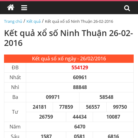
/
/
Trang chủ
Kết quả
Kết quả xổ số Ninh Thuận 26-02-2016
Kết quả xổ số Ninh Thuận 26-02-
2016
Kết quả sổ xố ngày - 26/02/2016
ĐB
554129
Nhất
60961
Nhì
88848
Ba
09971
58548
24181
77859
56557
99750
Tư
26759
44434
10087
Năm
6470
Sáu
1587
0581
6816