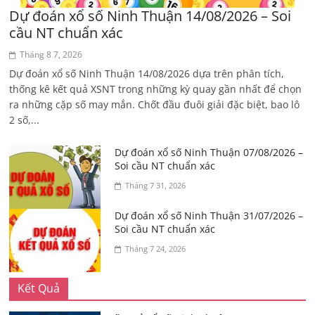
Dự đoán xổ số Ninh Thuận 14/08/2026 – Soi
cầu NT chuẩn xác
Tháng 8 7, 2026
Dự đoán xổ số Ninh Thuận 14/08/2026 dựa trên phân tích,
thống kê kết quả XSNT trong những kỳ quay gần nhất để chọn
ra những cặp số may mắn. Chốt đầu đuôi giải đặc biệt, bao lô
2 số,...
Dự đoán xổ số Ninh Thuận 07/08/2026 –
Soi cầu NT chuẩn xác
Tháng 7 31, 2026
Dự đoán xổ số Ninh Thuận 31/07/2026 –
Soi cầu NT chuẩn xác
Tháng 7 24, 2026
Kết Quả