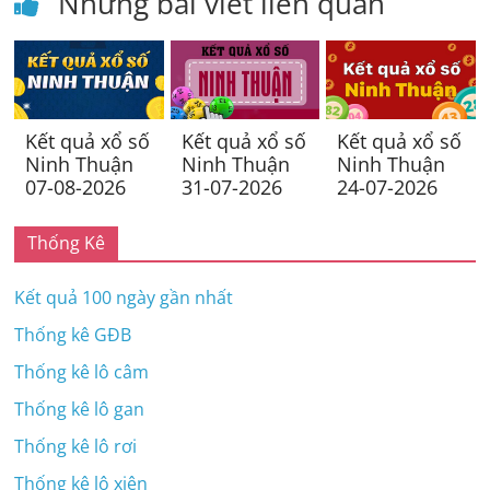
Những bài viết liên quan
Kết quả xổ số
Kết quả xổ số
Kết quả xổ số
Ninh Thuận
Ninh Thuận
Ninh Thuận
07-08-2026
31-07-2026
24-07-2026
Thống Kê
Kết quả 100 ngày gần nhất
Thống kê GĐB
Thống kê lô câm
Thống kê lô gan
Thống kê lô rơi
Thống kê lô xiên