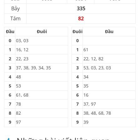
Bảy
335
Tám
82
Đầu
Đuôi
Đuôi
Đầu
0
03, 03
0
1
16, 12
1
61
2
22, 23
2
22, 12, 82
3
37, 38, 39, 34, 35
3
53, 03, 23, 03
4
48
4
34
5
53
5
35
6
61, 68
6
16
7
78
7
37, 97
8
82
8
38, 48, 68, 78
9
97
9
39