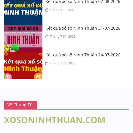
Kết quả xổ số Ninh Thuận 07-08-2026
Tháng 8 7, 2026
Kết quả xổ số Ninh Thuận 31-07-2026
Tháng 7 31, 2026
Kết quả xổ số Ninh Thuận 24-07-2026
Tháng 7 24, 2026
Về Chúng Tôi
XOSONINHTHUAN.COM