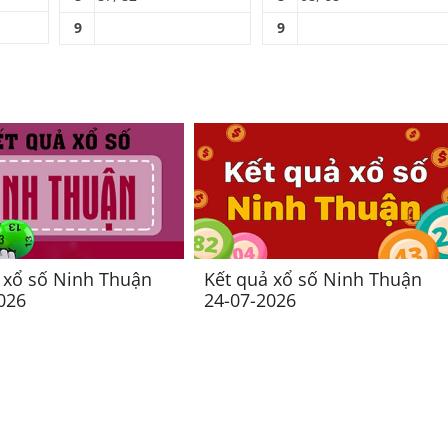
9
9
 xổ số Ninh Thuận
Kết quả xổ số Ninh Thuận
026
24-07-2026