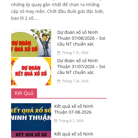
những kỳ quay gần nhất để chọn ra những
cặp số may mắn. Chốt đầu đuôi giải đặc biệt,
bao lô 2 số,...
Dự đoán xổ số Ninh
Thuận 07/08/2026 – Soi
cầu NT chuẩn xác
Tháng 7 31, 2026
Dự đoán xổ số Ninh
Thuận 31/07/2026 – Soi
cầu NT chuẩn xác
Tháng 7 24, 2026
Kết Quả
Kết quả xổ số Ninh
Thuận 07-08-2026
Tháng 8 7, 2026
Kết quả xổ số Ninh