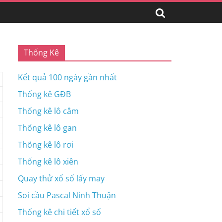
Thống Kê
Kết quả 100 ngày gần nhất
Thống kê GĐB
Thống kê lô câm
Thống kê lô gan
Thống kê lô rơi
Thống kê lô xiên
Quay thử xổ số lấy may
Soi cầu Pascal Ninh Thuận
Thống kê chi tiết xổ số