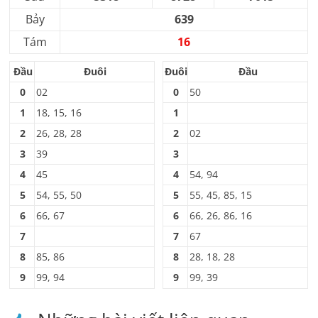
Bảy
639
Tám
16
Đầu
Đuôi
Đuôi
Đầu
0
02
0
50
1
18, 15, 16
1
2
26, 28, 28
2
02
3
39
3
4
45
4
54, 94
5
54, 55, 50
5
55, 45, 85, 15
6
66, 67
6
66, 26, 86, 16
7
7
67
8
85, 86
8
28, 18, 28
9
99, 94
9
99, 39