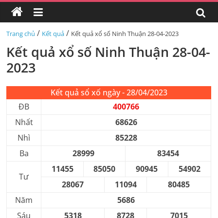
/
/
Trang chủ
Kết quả
Kết quả xổ số Ninh Thuận 28-04-2023
Kết quả xổ số Ninh Thuận 28-04-
2023
Kết quả sổ xố ngày - 28/04/2023
ĐB
400766
Nhất
68626
Nhì
85228
Ba
28999
83454
11455
85050
90945
54902
Tư
28067
11094
80485
Năm
5686
Sáu
5318
8728
7015