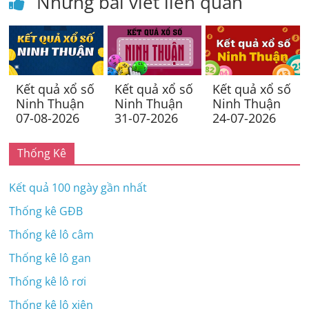
Những bài viết liên quan
Kết quả xổ số
Kết quả xổ số
Kết quả xổ số
Ninh Thuận
Ninh Thuận
Ninh Thuận
07-08-2026
31-07-2026
24-07-2026
Thống Kê
Kết quả 100 ngày gần nhất
Thống kê GĐB
Thống kê lô câm
Thống kê lô gan
Thống kê lô rơi
Thống kê lô xiên