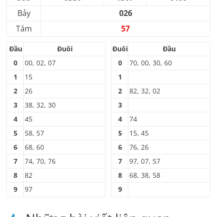
Bảy
026
Tám
57
Đầu
Đuôi
Đuôi
Đầu
0
00, 02, 07
0
70, 00, 30, 60
1
15
1
2
26
2
82, 32, 02
3
38, 32, 30
3
4
45
4
74
5
58, 57
5
15, 45
6
68, 60
6
76, 26
7
74, 70, 76
7
97, 07, 57
8
82
8
68, 38, 58
9
97
9