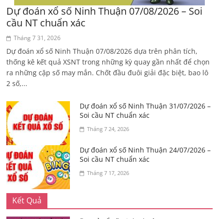
Dự đoán xổ số Ninh Thuận 07/08/2026 – Soi
cầu NT chuẩn xác
Tháng 7 31, 2026
Dự đoán xổ số Ninh Thuận 07/08/2026 dựa trên phân tích,
thống kê kết quả XSNT trong những kỳ quay gần nhất để chọn
ra những cặp số may mắn. Chốt đầu đuôi giải đặc biệt, bao lô
2 số,...
Dự đoán xổ số Ninh Thuận 31/07/2026 –
Soi cầu NT chuẩn xác
Tháng 7 24, 2026
Dự đoán xổ số Ninh Thuận 24/07/2026 –
Soi cầu NT chuẩn xác
Tháng 7 17, 2026
Kết Quả