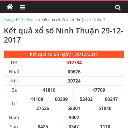
/
/
Trang chủ
Kết quả
Kết quả xổ số Ninh Thuận 29-12-2017
Kết quả xổ số Ninh Thuận 29-12-
2017
Kết quả sổ xố ngày - 29/12/2017
ĐB
512784
Nhất
00676
Nhì
30724
Ba
41810
47709
41108
00309
53402
90247
Tư
27526
58301
51940
Năm
9002
Sáu
8425
8347
1110