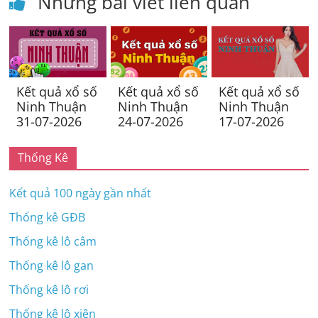
Những bài viết liên quan
Kết quả xổ số
Kết quả xổ số
Kết quả xổ số
Ninh Thuận
Ninh Thuận
Ninh Thuận
31-07-2026
24-07-2026
17-07-2026
Thống Kê
Kết quả 100 ngày gần nhất
Thống kê GĐB
Thống kê lô câm
Thống kê lô gan
Thống kê lô rơi
Thống kê lô xiên