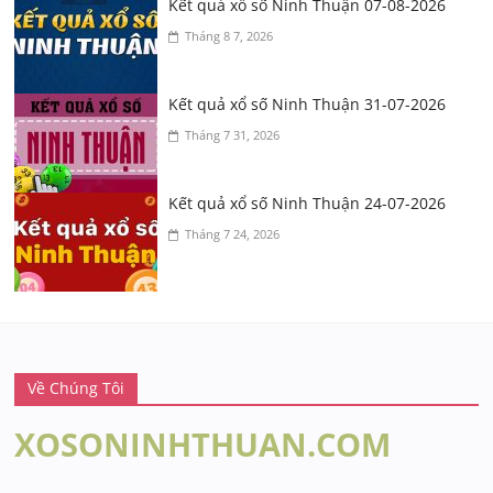
Kết quả xổ số Ninh Thuận 07-08-2026
Tháng 8 7, 2026
Kết quả xổ số Ninh Thuận 31-07-2026
Tháng 7 31, 2026
Kết quả xổ số Ninh Thuận 24-07-2026
Tháng 7 24, 2026
Về Chúng Tôi
XOSONINHTHUAN.COM