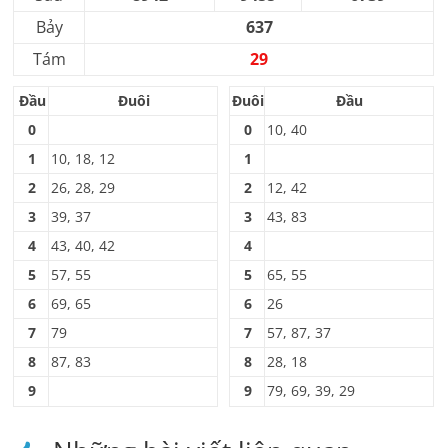
Bảy
637
Tám
29
Đầu
Đuôi
Đuôi
Đầu
0
0
10, 40
1
10, 18, 12
1
2
26, 28, 29
2
12, 42
3
39, 37
3
43, 83
4
43, 40, 42
4
5
57, 55
5
65, 55
6
69, 65
6
26
7
79
7
57, 87, 37
8
87, 83
8
28, 18
9
9
79, 69, 39, 29