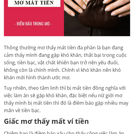
Thông thường mơ thấy mất tiền đa phần là bạn đang
cảm thấy mình đang gặp khó khăn, thất bại trong cuộc
sống, tiền bạc, vật chất khiến bạn trở nên yếu đuối,
không còn là chính mình. Chính vì khó khăn nên khó
khăn mới hình thành ước mơ.
Tuy nhiên, theo tâm linh thì bị mất tiền đồng nghĩa với
việc làm ăn sẽ gặp khó khăn, đặc biệt nếu nữ giới mơ
thấy mình bị mất tiền thì đó là điềm báo gặp nhiều may
mắn về tiền bạc.
Giấc mơ thấy mất ví tiền
Chiêm bao là điềm báo xấu cho thấy công việc làm ăn