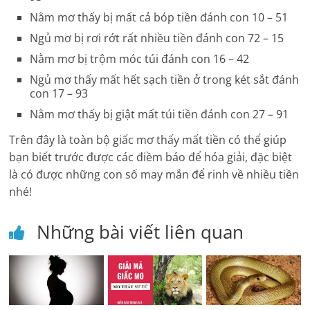
Nằm mơ thấy bị mất cả bóp tiền đánh con 10 – 51
Ngủ mơ bị rơi rớt rất nhiều tiền đánh con 72 – 15
Nằm mơ bị trộm móc túi đánh con 16 – 42
Ngủ mơ thấy mất hết sạch tiền ở trong két sắt đánh
con 17 – 93
Nằm mơ thấy bị giật mất túi tiền đánh con 27 – 91
Trên đây là toàn bộ giấc mơ thấy mất tiền có thể giúp
bạn biết trước được các điềm báo để hóa giải, đặc biệt
là có được những con số may mắn để rinh về nhiều tiền
nhé!
Những bài viết liên quan