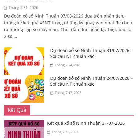
Tháng 7 31, 2026
Dự đoán xổ số Ninh Thuận 07/08/2026 dựa trên phân tích,
thống kê kết quả XSNT trong những kỳ quay gần nhất để chọn
ra những cặp số may mắn. Chốt đầu đuôi giải đặc biệt, bao lô
2 số,...
Dự đoán xổ số Ninh Thuận 31/07/2026 –
Soi cầu NT chuẩn xác
Tháng 7 24, 2026
Dự đoán xổ số Ninh Thuận 24/07/2026 –
Soi cầu NT chuẩn xác
Tháng 7 17, 2026
Kết Quả
Kết quả xổ số Ninh Thuận 31-07-2026
Tháng 7 31, 2026