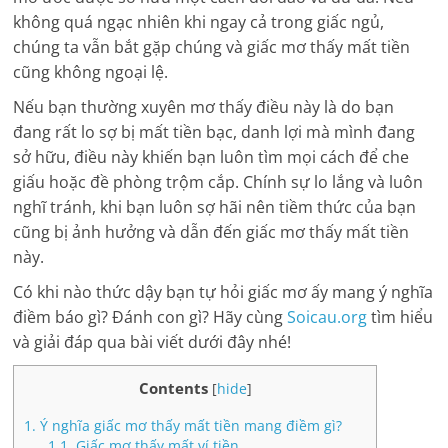
không quá ngạc nhiên khi ngay cả trong giấc ngủ,
chúng ta vẫn bắt gặp chúng và giấc mơ thấy mất tiền
cũng không ngoại lệ.
Nếu bạn thường xuyên mơ thấy điều này là do bạn
đang rất lo sợ bị mất tiền bạc, danh lợi mà mình đang
sở hữu, điều này khiến bạn luôn tìm mọi cách để che
giấu hoặc đề phòng trộm cắp. Chính sự lo lắng và luôn
nghĩ tránh, khi bạn luôn sợ hãi nên tiềm thức của bạn
cũng bị ảnh hưởng và dẫn đến giấc mơ thấy mất tiền
này.
Có khi nào thức dậy bạn tự hỏi giấc mơ ấy mang ý nghĩa
điềm báo gì? Đánh con gì? Hãy cùng
Soicau.org
tìm hiểu
và giải đáp qua bài viết dưới đây nhé!
Contents
[
hide
]
1.
Ý nghĩa giấc mơ thấy mất tiền mang điềm gì?
1.1.
Giấc mơ thấy mất ví tiền