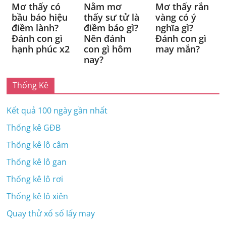
Mơ thấy có
Nằm mơ
Mơ thấy rắn
bầu báo hiệu
thấy sư tử là
vàng có ý
điềm lành?
điềm báo gì?
nghĩa gì?
Đánh con gì
Nên đánh
Đánh con gì
hạnh phúc x2
con gì hôm
may mắn?
nay?
Thống Kê
Kết quả 100 ngày gần nhất
Thống kê GĐB
Thống kê lô câm
Thống kê lô gan
Thống kê lô rơi
Thống kê lô xiên
Quay thử xổ số lấy may