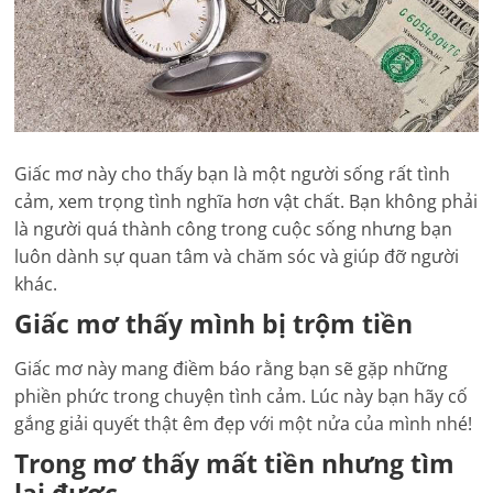
Giấc mơ này cho thấy bạn là một người sống rất tình
cảm, xem trọng tình nghĩa hơn vật chất. Bạn không phải
là người quá thành công trong cuộc sống nhưng bạn
luôn dành sự quan tâm và chăm sóc và giúp đỡ người
khác.
Giấc mơ thấy mình bị trộm tiền
Giấc mơ này mang điềm báo rằng bạn sẽ gặp những
phiền phức trong chuyện tình cảm. Lúc này bạn hãy cố
gắng giải quyết thật êm đẹp với một nửa của mình nhé!
Trong mơ thấy mất tiền nhưng tìm
lại được