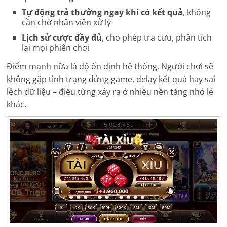
Tự động trả thưởng ngay khi có kết quả
, không
cần chờ nhân viên xử lý
Lịch sử cược đầy đủ
, cho phép tra cứu, phân tích
lại mọi phiên chơi
Điểm mạnh nữa là độ ổn định hệ thống. Người chơi sẽ
không gặp tình trạng đứng game, delay kết quả hay sai
lệch dữ liệu – điều từng xảy ra ở nhiều nền tảng nhỏ lẻ
khác.