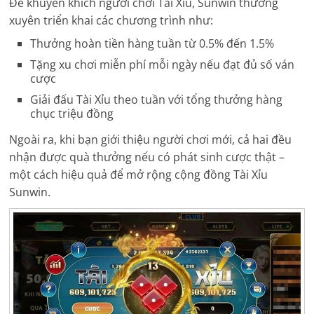
Để khuyến khích người chơi Tài Xỉu, Sunwin thường
xuyên triển khai các chương trình như:
Thưởng hoàn tiền hàng tuần từ 0.5% đến 1.5%
Tặng xu chơi miễn phí mỗi ngày nếu đạt đủ số ván
cược
Giải đấu Tài Xỉu theo tuần với tổng thưởng hàng
chục triệu đồng
Ngoài ra, khi bạn giới thiệu người chơi mới, cả hai đều
nhận được quà thưởng nếu có phát sinh cược thật –
một cách hiệu quả để mở rộng cộng đồng Tài Xỉu
Sunwin.