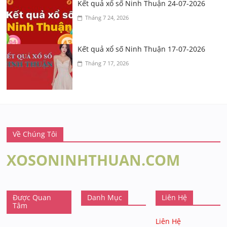
Kết quả xổ số Ninh Thuận 24-07-2026
Tháng 7 24, 2026
Kết quả xổ số Ninh Thuận 17-07-2026
Tháng 7 17, 2026
Về Chúng Tôi
XOSONINHTHUAN.COM
Được Quan
Danh Mục
Liên Hệ
Tâm
Liên Hệ