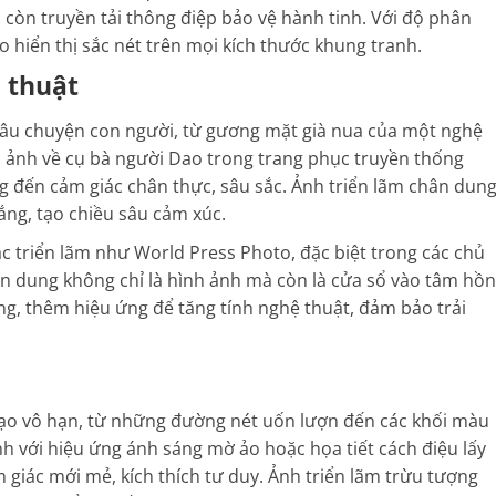
còn truyền tải thông điệp bảo vệ hành tinh. Với độ phân
o hiển thị sắc nét trên mọi kích thước khung tranh.
 thuật
 câu chuyện con người, từ gương mặt già nua của một nghệ
 ảnh về cụ bà người Dao trong trang phục truyền thống
đến cảm giác chân thực, sâu sắc. Ảnh triển lãm chân dun
ng, tạo chiều sâu cảm xúc.
các triển lãm như World Press Photo, đặc biệt trong các chủ
ân dung không chỉ là hình ảnh mà còn là cửa sổ vào tâm hồn
ng, thêm hiệu ứng để tăng tính nghệ thuật, đảm bảo trải
ạo vô hạn, từ những đường nét uốn lượn đến các khối màu
 với hiệu ứng ánh sáng mờ ảo hoặc họa tiết cách điệu lấy
 giác mới mẻ, kích thích tư duy. Ảnh triển lãm trừu tượng