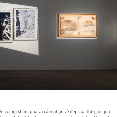
ến cơ hội khám phá và cảm nhận vẻ đẹp của thế giới qua