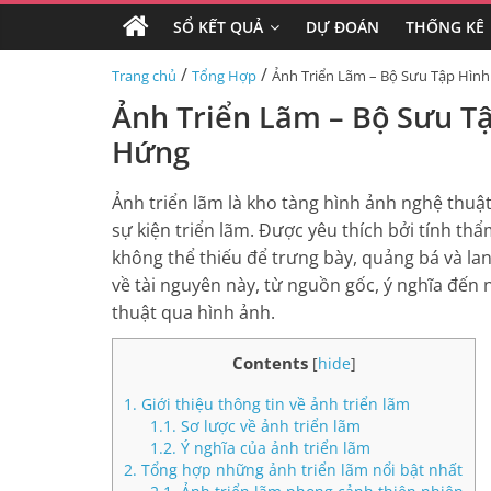
SỔ KẾT QUẢ
DỰ ĐOÁN
THỐNG KÊ
/
/
Trang chủ
Tổng Hợp
Ảnh Triển Lãm – Bộ Sưu Tập Hìn
Ảnh Triển Lãm – Bộ Sưu T
Hứng
Ảnh triển lãm là kho tàng hình ảnh nghệ thuậ
sự kiện triển lãm. Được yêu thích bởi tính thẩ
không thể thiếu để trưng bày, quảng bá và lan
về tài nguyên này, từ nguồn gốc, ý nghĩa đến
thuật qua hình ảnh.
Contents
[
hide
]
1.
Giới thiệu thông tin về ảnh triển lãm
1.1.
Sơ lược về ảnh triển lãm
1.2.
Ý nghĩa của ảnh triển lãm
2.
Tổng hợp những ảnh triển lãm nổi bật nhất