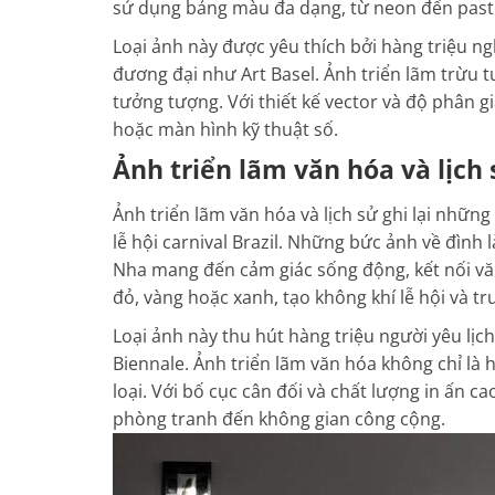
sử dụng bảng màu đa dạng, từ neon đến paste
Loại ảnh này được yêu thích bởi hàng triệu ngh
đương đại như Art Basel. Ảnh triển lãm trừu 
tưởng tượng. Với thiết kế vector và độ phân g
hoặc màn hình kỹ thuật số.
Ảnh triển lãm văn hóa và lịch 
Ảnh triển lãm văn hóa và lịch sử ghi lại những
lễ hội carnival Brazil. Những bức ảnh về đình
Nha mang đến cảm giác sống động, kết nối vă
đỏ, vàng hoặc xanh, tạo không khí lễ hội và t
Loại ảnh này thu hút hàng triệu người yêu lịch
Biennale. Ảnh triển lãm văn hóa không chỉ là
loại. Với bố cục cân đối và chất lượng in ấn c
phòng tranh đến không gian công cộng.