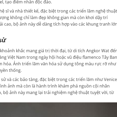
l, tạo điểm nhấn độc đáo.
ệ sĩ và nhà thiết kế, đặc biệt trong các triển lãm nghệ thuậ
tượng không chỉ làm đẹp không gian mà còn khơi dậy trí
iải cao, bộ ảnh này dễ dàng tích hợp vào các khung tranh lớ
sử
 khoảnh khắc mang giá trị thời đại, từ di tích Angkor Wat đế
 làng Việt Nam trong ngày hội hoặc vũ điệu flamenco Tây Ba
n hóa. Ảnh triển lãm văn hóa sử dụng tông màu rực rỡ như
ruyền thống.
 sử và các bảo tàng, đặc biệt trong các triển lãm như Venice
 hình ảnh mà còn là hành trình khám phá nguồn cội nhân
ao, bộ ảnh này mang lại trải nghiệm nghệ thuật tuyệt vời, từ