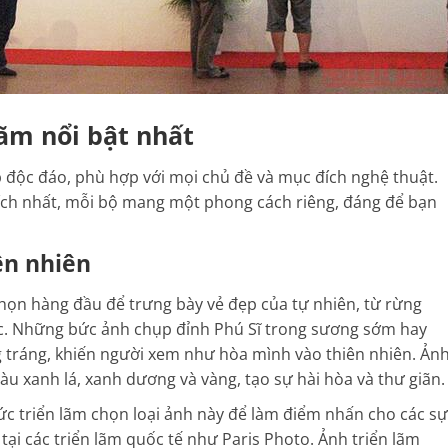
ãm nổi bật nhất
 độc đáo, phù hợp với mọi chủ đề và mục đích nghệ thuật.
hích nhất, mỗi bộ mang một phong cách riêng, đáng để bạn
ên nhiên
chọn hàng đầu để trưng bày vẻ đẹp của tự nhiên, từ rừng
. Những bức ảnh chụp đỉnh Phú Sĩ trong sương sớm hay
 tráng, khiến người xem như hòa mình vào thiên nhiên. Ản
 xanh lá, xanh dương và vàng, tạo sự hài hòa và thư giãn.
ức triển lãm chọn loại ảnh này để làm điểm nhấn cho các sự
tại các triển lãm quốc tế như Paris Photo. Ảnh triển lãm