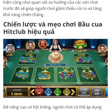
hiện cũng như quan sát xu hướng của các ván chơi
trước đó sẽ giúp người chơi giảm thiểu rủi ro và tăng
khả năng chiến thắng.
Chiến lược và mẹo chơi Bầu cua
Hitclub hiệu quả
Để nâng cao cơ hội thắng, người chơi có thể áp dụng