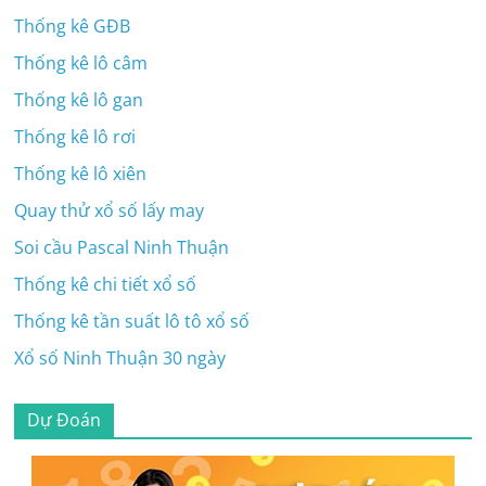
Thống kê GĐB
Thống kê lô câm
Thống kê lô gan
Thống kê lô rơi
Thống kê lô xiên
Quay thử xổ số lấy may
Soi cầu Pascal Ninh Thuận
Thống kê chi tiết xổ số
Thống kê tần suất lô tô xổ số
Xổ số Ninh Thuận 30 ngày
Dự Đoán