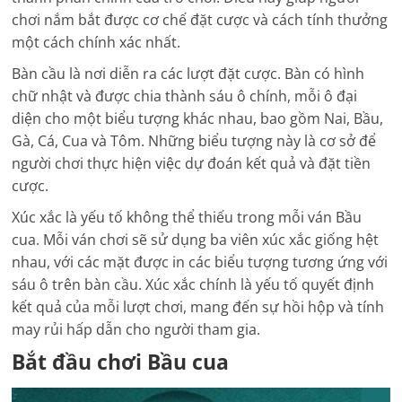
chơi nắm bắt được cơ chế đặt cược và cách tính thưởng
một cách chính xác nhất.
Bàn cầu là nơi diễn ra các lượt đặt cược. Bàn có hình
chữ nhật và được chia thành sáu ô chính, mỗi ô đại
diện cho một biểu tượng khác nhau, bao gồm Nai, Bầu,
Gà, Cá, Cua và Tôm. Những biểu tượng này là cơ sở để
người chơi thực hiện việc dự đoán kết quả và đặt tiền
cược.
Xúc xắc là yếu tố không thể thiếu trong mỗi ván Bầu
cua. Mỗi ván chơi sẽ sử dụng ba viên xúc xắc giống hệt
nhau, với các mặt được in các biểu tượng tương ứng với
sáu ô trên bàn cầu. Xúc xắc chính là yếu tố quyết định
kết quả của mỗi lượt chơi, mang đến sự hồi hộp và tính
may rủi hấp dẫn cho người tham gia.
Bắt đầu chơi Bầu cua