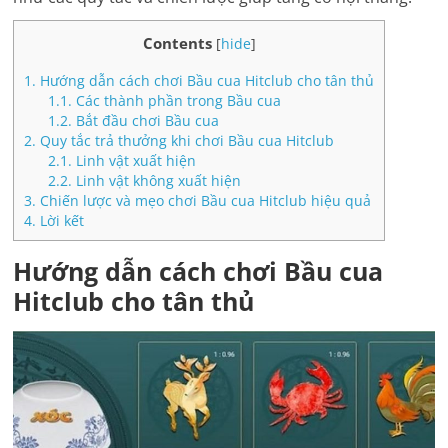
Contents
[
hide
]
1.
Hướng dẫn cách chơi Bầu cua Hitclub cho tân thủ
1.1.
Các thành phần trong Bầu cua
1.2.
Bắt đầu chơi Bầu cua
2.
Quy tắc trả thưởng khi chơi Bầu cua Hitclub
2.1.
Linh vật xuất hiện
2.2.
Linh vật không xuất hiện
3.
Chiến lược và mẹo chơi Bầu cua Hitclub hiệu quả
4.
Lời kết
Hướng dẫn cách chơi Bầu cua
Hitclub cho tân thủ