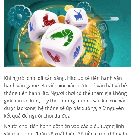
Khi người chơi đã sẵn sàng, Hitclub sẽ tiến hành vận
hành ván game. Ba viên xúc xắc được bỏ vào bát và hệ
thống tiến hành lắc. Người chơi có thể tham gia không
giới hạn số lượt, tùy theo mong muốn. Sau khi xúc xắc
được lắc xong, hệ thống sẽ úp bát xuống, giữ nguyên
kết quả để người chơi dự đoán.
Người chơi tiến hành đặt tiền vào các biểu tượng linh
vật mà họ dự đoán sẽ xuất hiện. Số tiền cược không bị