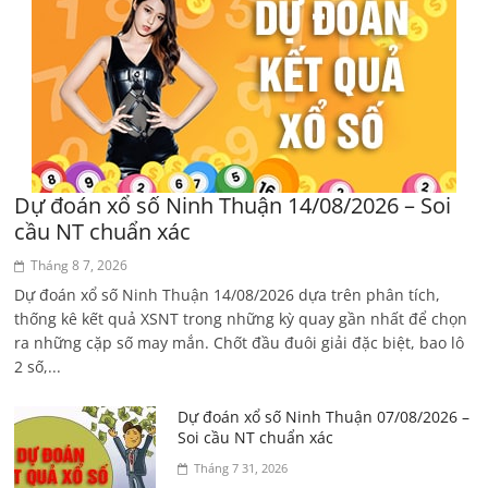
Dự đoán xổ số Ninh Thuận 14/08/2026 – Soi
cầu NT chuẩn xác
Tháng 8 7, 2026
Dự đoán xổ số Ninh Thuận 14/08/2026 dựa trên phân tích,
thống kê kết quả XSNT trong những kỳ quay gần nhất để chọn
ra những cặp số may mắn. Chốt đầu đuôi giải đặc biệt, bao lô
2 số,...
Dự đoán xổ số Ninh Thuận 07/08/2026 –
Soi cầu NT chuẩn xác
Tháng 7 31, 2026