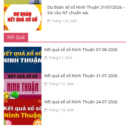
Dự đoán xổ số Ninh Thuận 31/07/2026 –
Soi cầu NT chuẩn xác
Tháng 7 24, 2026
Kết Quả
Kết quả xổ số Ninh Thuận 07-08-2026
Tháng 8 7, 2026
Kết quả xổ số Ninh Thuận 31-07-2026
Tháng 7 31, 2026
Kết quả xổ số Ninh Thuận 24-07-2026
Tháng 7 24, 2026