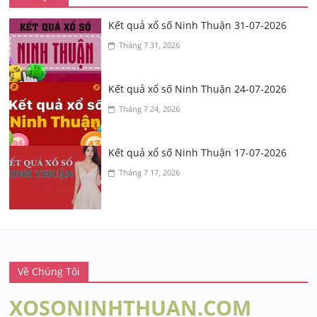
Kết quả xổ số Ninh Thuận 31-07-2026
Tháng 7 31, 2026
Kết quả xổ số Ninh Thuận 24-07-2026
Tháng 7 24, 2026
Kết quả xổ số Ninh Thuận 17-07-2026
Tháng 7 17, 2026
Về Chúng Tôi
XOSONINHTHUAN.COM