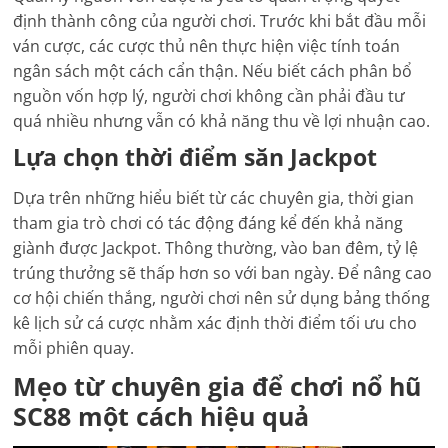
định thành công của người chơi. Trước khi bắt đầu mỗi
ván cược, các cược thủ nên thực hiện việc tính toán
ngân sách một cách cẩn thận. Nếu biết cách phân bổ
nguồn vốn hợp lý, người chơi không cần phải đầu tư
quá nhiều nhưng vẫn có khả năng thu về lợi nhuận cao.
Lựa chọn thời điểm săn Jackpot
Dựa trên những hiểu biết từ các chuyên gia, thời gian
tham gia trò chơi có tác động đáng kể đến khả năng
giành được Jackpot. Thông thường, vào ban đêm, tỷ lệ
trúng thưởng sẽ thấp hơn so với ban ngày. Để nâng cao
cơ hội chiến thắng, người chơi nên sử dụng bảng thống
kê lịch sử cá cược nhằm xác định thời điểm tối ưu cho
mỗi phiên quay.
Mẹo từ chuyên gia để chơi nổ hũ
SC88 một cách hiệu quả