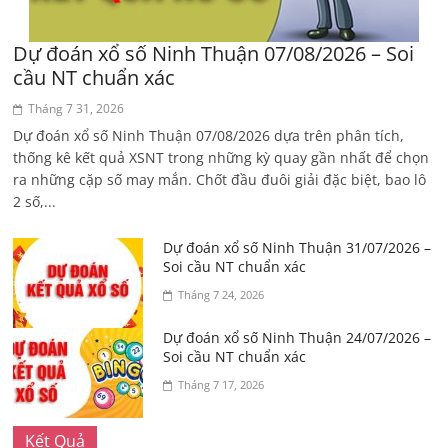
Dự đoán xổ số Ninh Thuận 07/08/2026 – Soi
cầu NT chuẩn xác
Tháng 7 31, 2026
Dự đoán xổ số Ninh Thuận 07/08/2026 dựa trên phân tích,
thống kê kết quả XSNT trong những kỳ quay gần nhất để chọn
ra những cặp số may mắn. Chốt đầu đuôi giải đặc biệt, bao lô
2 số,...
Dự đoán xổ số Ninh Thuận 31/07/2026 –
Soi cầu NT chuẩn xác
Tháng 7 24, 2026
Dự đoán xổ số Ninh Thuận 24/07/2026 –
Soi cầu NT chuẩn xác
Tháng 7 17, 2026
Kết Quả