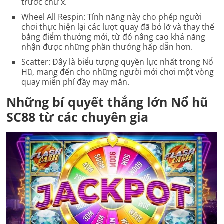
trước chữ x.
Wheel All Respin: Tính năng này cho phép người
chơi thực hiện lại các lượt quay đã bỏ lỡ và thay thế
bằng điểm thưởng mới, từ đó nâng cao khả năng
nhận được những phần thưởng hấp dẫn hơn.
Scatter: Đây là biểu tượng quyền lực nhất trong Nổ
Hũ, mang đến cho những người mới chơi một vòng
quay miễn phí đầy may mắn.
Những bí quyết thắng lớn Nổ hũ
SC88 từ các chuyên gia