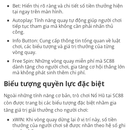
Bet: Hiển thị rõ ràng và chi tiết số tiền thưởng hiện
tại ngay trên màn hình.
Autoplay: Tính năng quay tự động giúp người chơi
tiếp tục tham gia mà không cần phải nhấn thủ
công.
Info Button: Cung cấp thông tin tổng quan về luật
chơi, các biểu tượng và giá trị thưởng của từng
vòng quay.
Free Spin: Những vòng quay miễn phí mà SC88
dành tặng cho người chơi, gia tăng cơ hội thắng lớn
mà không phát sinh thêm chi phí.
Biểu tượng quyền lực đặc biệt
Ngoài những tính năng cơ bản, trò chơi Nổ Hũ tại SC88
còn được trang bị các biểu tượng đặc biệt nhằm gia
tăng giá trị giải thưởng cho người chơi:
xWIN: Khi vòng quay dừng lại ở vị trí này, số tiền
thưởng của người chơi sẽ được nhân theo hệ số ghi