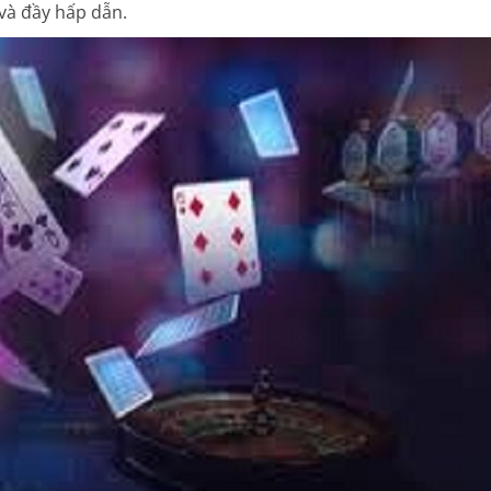
và đầy hấp dẫn.