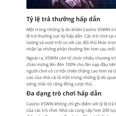
Tỷ lệ trả thưởng hấp dẫn
Một trong những lý do khiến Casino VSWIN trở
lệ trả thưởng cực kỳ hấp dẫn. Các trò chơi tại
tượng và vượt trội so với các đối thủ khác tro
nhận lại những phần thưởng lớn hơn sau mỗi
Ngoài ra, VSWIN còn tổ chức nhiều chương trì
chào mừng lên đến 100% cho lần nạp đầu tiên 
người chơi có cơ hội chiến thắng cao hơn và t
cao của nhà cái là một trong những lý do qua
vững chắc từ cộng đồng cược thủ.
Đa dạng trò chơi hấp dẫn
Casino VSWIN không chỉ ghi điểm với tỷ lệ t
của các trò chơi. Nhà cái cung cấp hơn 200 tự