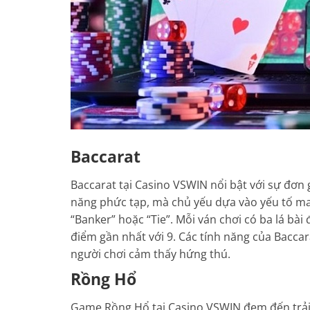
Baccarat
Baccarat tại Casino VSWIN nổi bật với sự đơn 
năng phức tạp, mà chủ yếu dựa vào yếu tố may
“Banker” hoặc “Tie”. Mỗi ván chơi có ba lá bài
điểm gần nhất với 9. Các tính năng của Baccar
người chơi cảm thấy hứng thú.
Rồng Hổ
Game Rồng Hổ tại Casino VSWIN đem đến trải n