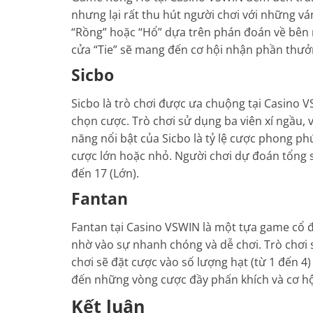
nhưng lại rất thu hút người chơi với những v
“Rồng” hoặc “Hổ” dựa trên phán đoán về bên 
cửa “Tie” sẽ mang đến cơ hội nhận phần thưở
Sicbo
Sicbo là trò chơi được ưa chuộng tại Casino 
chọn cược. Trò chơi sử dụng ba viên xí ngầu, 
năng nổi bật của Sicbo là tỷ lệ cược phong p
cược lớn hoặc nhỏ. Người chơi dự đoán tổng s
đến 17 (Lớn).
Fantan
Fantan tại Casino VSWIN là một tựa game cổ 
nhờ vào sự nhanh chóng và dễ chơi. Trò chơi 
chơi sẽ đặt cược vào số lượng hạt (từ 1 đến 4
đến những vòng cược đầy phấn khích và cơ hội
Kết luận