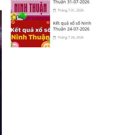
Thuận 31-07-2026
Tháng 7 31, 2026
Kết quả xổ số Ninh
Thuận 24-07-2026
Tháng 7 24, 2026