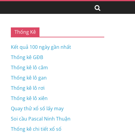
Thống Kê
Kết quả 100 ngày gần nhất
Thống kê GĐB
Thống kê lô câm
Thống kê lô gan
Thống kê lô rơi
Thống kê lô xiên
Quay thử xổ số lấy may
Soi cầu Pascal Ninh Thuận
Thống kê chi tiết xổ số