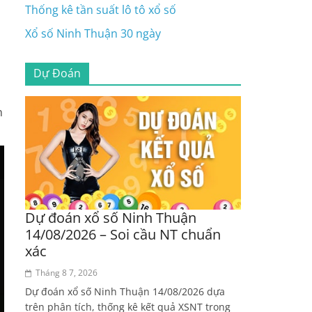
Thống kê tần suất lô tô xổ số
Xổ số Ninh Thuận 30 ngày
Dự Đoán
n
Dự đoán xổ số Ninh Thuận
14/08/2026 – Soi cầu NT chuẩn
xác
Tháng 8 7, 2026
Dự đoán xổ số Ninh Thuận 14/08/2026 dựa
trên phân tích, thống kê kết quả XSNT trong