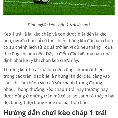
Định nghĩa kèo chấp 1 trái là sao?
Kèo 1 trái là lại kèo chấp và còn được biết đến là kèo 1
hoà, người chơi chỉ có thể chiến thắng khi đội bạn chọn
có sự chênh lệch từ 2 quả trở lên vì dù nếu thắng 1 quả
thì cũng chỉ hoà tiền. Đây là điểm đặc biệt mà bạn nhất
định phải lưu ý khi chọn kèo cược này.
Thường kèo 1 trái khá lớn nên cũng ít khi xuất hiện
trong các trận, đặc biệt là những lần đối đầu càng vào
sâu, khi các thành viên có sức mạnh tương đương
nhau. Thông thường, kèo chấp 1 trái này thường hay
được dùng ở những trận mà có sự so sánh rõ thấy ở hai
đội bóng, 1 đội bóng khoẻ nổi bật hơn hẳn.
Hướng dẫn chơi kèo chấp 1 trái