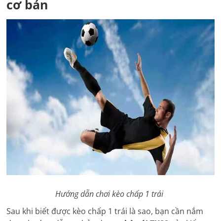
cơ bản
Hướng dẫn chơi kèo chấp 1 trái
Sau khi biết được kèo chấp 1 trái là sao, bạn cần nắm