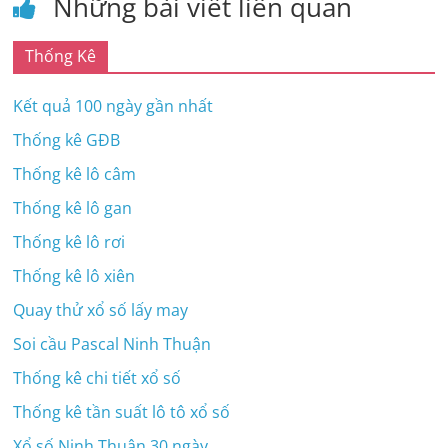
Những bài viết liên quan
Thống Kê
Kết quả 100 ngày gần nhất
Thống kê GĐB
Thống kê lô câm
Thống kê lô gan
Thống kê lô rơi
Thống kê lô xiên
Quay thử xổ số lấy may
Soi cầu Pascal Ninh Thuận
Thống kê chi tiết xổ số
Thống kê tần suất lô tô xổ số
Xổ số Ninh Thuận 30 ngày