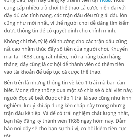
vòng đấu, bạn hãy đăng ký thành viên tại
TK88
. TK88
cung cấp nhiều trò chơi thể thao cá cược hiện đại với
đầy đủ các tính năng, các trận đấu đều từ giải đấu lớn
cũng như mới nhất, vì thế người chơi dễ dàng tìm kiếm
được thông tin để có quyết định cho chính mình.
Không chỉ thế, tỷ lệ đổi thưởng cho các trận đấu cũng
rất cao nhằm thúc đẩy số tiền của người chơi. Khuyến
mãi tại TK88
cũng rất nhiều, mở ra hàng tuần hàng
tháng, đây cũng là cơ hội để thành viên có thêm tiền
vào tài khoản để tiếp tục cá cược thể thao.
Bên trên là những thông tin về kèo 1 trái mà bạn cần
biết. Mong rằng thông qua một số chia sẻ ở bài viết này,
người đọc sẽ biết được chấp 1 trái là sao cũng như kinh
nghiệm, lưu ý khi áp dụng kèo chấp này trong những
trận đấu kế tiếp. Và để có trải nghiệm chất lượng nhất,
bạn hãy đăng ký thành viên TK88 ngay hôm nay. Đảm
bảo nơi đây sẽ cho bạn sự thú vị, cơ hội kiếm tiền cực
tốt.