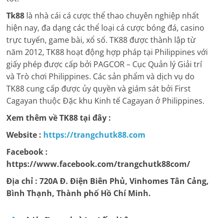
Tk88
là nhà cái cá cược thể thao chuyên nghiệp nhất
hiện nay, đa dạng các thể loại cá cược bóng đá, casino
trực tuyến, game bài, xổ số. TK88 được thành lập từ
năm 2012, TK88 hoạt động hợp pháp tại Philippines với
giấy phép được cấp bởi PAGCOR – Cục Quản lý Giải trí
và Trò chơi Philippines. Các sản phẩm và dịch vụ do
TK88 cung cấp được ủy quyền và giám sát bởi First
Cagayan thuộc Đặc khu Kinh tế Cagayan ở Philippines.
Xem thêm về TK88 tại đây :
Website :
https://trangchutk88.com
Facebook :
https://www.facebook.com/trangchutk88com/
Địa chỉ : 720A Đ. Điện Biên Phủ, Vinhomes Tân Cảng,
Bình Thạnh, Thành phố Hồ Chí Minh.