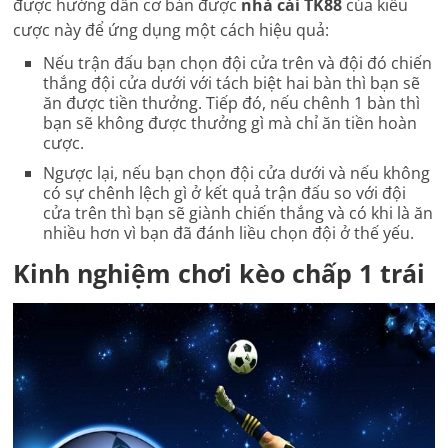
được hướng dẫn cơ bản được
nhà cái TK88
của kiểu
cược này để ứng dụng một cách hiệu quả:
Nếu trận đấu bạn chọn đội cửa trên và đội đó chiến
thắng đội cửa dưới với tách biệt hai bàn thì bạn sẽ
ăn được tiền thưởng. Tiếp đó, nếu chênh 1 bàn thì
bạn sẽ không được thưởng gì mà chỉ ăn tiền hoàn
cược.
Ngược lại, nếu bạn chọn đội cửa dưới và nếu không
có sự chênh lệch gì ở kết quả trận đấu so với đội
cửa trên thì bạn sẽ giành chiến thắng và có khi là ăn
nhiều hơn vì bạn đã đánh liều chọn đội ở thế yếu.
Kinh nghiệm chơi kèo chấp 1 trái