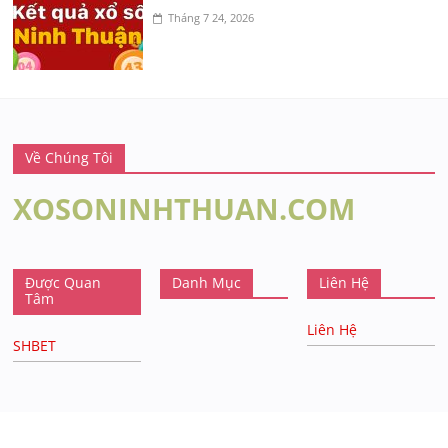
Tháng 7 24, 2026
Về Chúng Tôi
XOSONINHTHUAN.COM
Được Quan
Danh Mục
Liên Hệ
Tâm
Liên Hệ
SHBET
Top nhà cái uy tín
SHBET
Sunwin
,