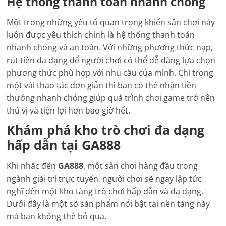
Hệ thống thanh toán nhanh chóng
Một trong những yếu tố quan trọng khiến sân chơi này
luôn được yêu thích chính là hệ thống thanh toán
nhanh chóng và an toàn. Với những phương thức nạp,
rút tiền đa dạng để người chơi có thể dễ dàng lựa chọn
phương thức phù hợp với nhu cầu của mình. Chỉ trong
một vài thao tác đơn giản thì bạn có thể nhận tiền
thưởng nhanh chóng giúp quá trình chơi game trở nên
thú vị và tiện lợi hơn bao giờ hết.
Khám phá kho trò chơi đa dạng
hấp dẫn tại GA888
Khi nhắc đến
GA888
, một sân chơi hàng đầu trong
ngành giải trí trực tuyến, người chơi sẽ ngay lập tức
nghĩ đến một kho tàng trò chơi hấp dẫn và đa dạng.
Dưới đây là một số sản phẩm nổi bật tại nền tảng này
mà bạn không thể bỏ qua.