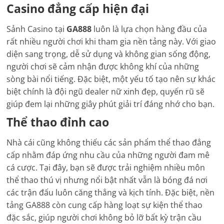
Casino đẳng cấp hiện đại
Sảnh Casino tại
GA888
luôn là lựa chọn hàng đầu của
rất nhiều người chơi khi tham gia nền tảng này. Với giao
diện sang trọng, dễ sử dụng và không gian sống động,
người chơi sẽ cảm nhận được không khí của những
sòng bài nổi tiếng. Đặc biệt, một yếu tố tạo nên sự khác
biệt chính là đội ngũ dealer nữ xinh đẹp, quyến rũ sẽ
giúp đem lại những giây phút giải trí đáng nhớ cho bạn.
Thể thao đỉnh cao
Nhà cái cũng không thiếu các sản phẩm thể thao đẳng
cấp nhằm đáp ứng nhu cầu của những người đam mê
cá cược. Tại đây, bạn sẽ được trải nghiệm nhiều môn
thể thao thú vị nhưng nổi bật nhất vẫn là bóng đá nơi
các trận đấu luôn căng thẳng và kịch tính. Đặc biệt, nền
tảng GA888 còn cung cấp hàng loạt sự kiện thể thao
đặc sắc, giúp người chơi không bỏ lỡ bất kỳ trận cầu