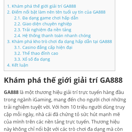
1.
Khám phá thế giới giải trí GA888
2.
Điểm nổi bật làm nên tên tuổi uy tín của GA888
2.1.
Đa dạng game chơi hấp dẫn
2.2.
Giao diện chuyên nghiệp
2.3.
Trải nghiệm đa nền tảng
2.4.
Hệ thống thanh toán nhanh chóng
3.
Khám phá kho trò chơi đa dạng hấp dẫn tại GA888
3.1.
Casino đẳng cấp hiện đại
3.2.
Thể thao đỉnh cao
3.3.
Xổ số đa dạng
4.
Kết luận
Khám phá thế giới giải trí GA888
GA888
là một thương hiệu giải trí trực tuyến hàng đầu
trong ngành iGaming, mang đến cho người chơi những
trải nghiệm tuyệt vời. Với hơn 10 triệu người dùng truy
cập mỗi ngày, nhà cái đã chứng tỏ sức hút mạnh mẽ
của mình trên các nền tảng trực tuyến. Thương hiệu
này không chỉ nổi bật với các trò chơi đa dạng mà còn