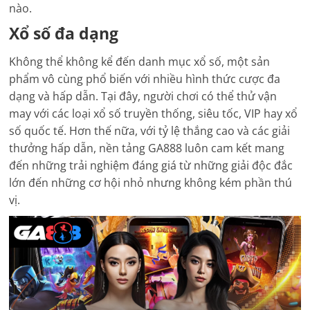
nào.
Xổ số đa dạng
Không thể không kể đến danh mục xổ số, một sản
phẩm vô cùng phổ biến với nhiều hình thức cược đa
dạng và hấp dẫn. Tại đây, người chơi có thể thử vận
may với các loại xổ số truyền thống, siêu tốc, VIP hay xổ
số quốc tế. Hơn thế nữa, với tỷ lệ thắng cao và các giải
thưởng hấp dẫn, nền tảng GA888 luôn cam kết mang
đến những trải nghiệm đáng giá từ những giải độc đắc
lớn đến những cơ hội nhỏ nhưng không kém phần thú
vị.