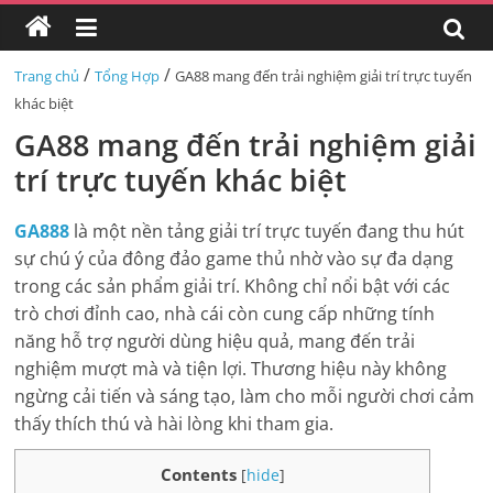
/
/
Trang chủ
Tổng Hợp
GA88 mang đến trải nghiệm giải trí trực tuyến
khác biệt
GA88 mang đến trải nghiệm giải
trí trực tuyến khác biệt
GA888
là một nền tảng giải trí trực tuyến đang thu hút
sự chú ý của đông đảo game thủ nhờ vào sự đa dạng
trong các sản phẩm giải trí. Không chỉ nổi bật với các
trò chơi đỉnh cao, nhà cái còn cung cấp những tính
năng hỗ trợ người dùng hiệu quả, mang đến trải
nghiệm mượt mà và tiện lợi. Thương hiệu này không
ngừng cải tiến và sáng tạo, làm cho mỗi người chơi cảm
thấy thích thú và hài lòng khi tham gia.
Contents
[
hide
]