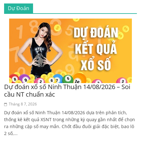
Dự Đoán
Dự đoán xổ số Ninh Thuận 14/08/2026 – Soi
cầu NT chuẩn xác
Tháng 8 7, 2026
Dự đoán xổ số Ninh Thuận 14/08/2026 dựa trên phân tích,
thống kê kết quả XSNT trong những kỳ quay gần nhất để chọn
ra những cặp số may mắn. Chốt đầu đuôi giải đặc biệt, bao lô
2 số,...