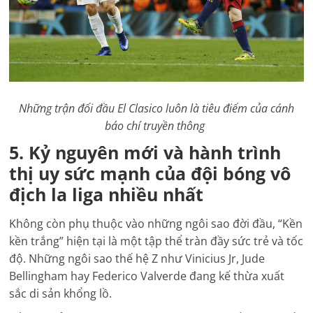
Những trận đối đầu El Clasico luôn là tiêu điểm của cánh
báo chí truyền thông
5. Kỷ nguyên mới và hành trình
thị uy sức mạnh của đội bóng vô
địch la liga nhiều nhất
Không còn phụ thuộc vào những ngôi sao đời đầu, “Kền
kền trắng” hiện tại là một tập thể tràn đầy sức trẻ và tốc
độ. Những ngôi sao thế hệ Z như Vinicius Jr, Jude
Bellingham hay Federico Valverde đang kế thừa xuất
sắc di sản khổng lồ.