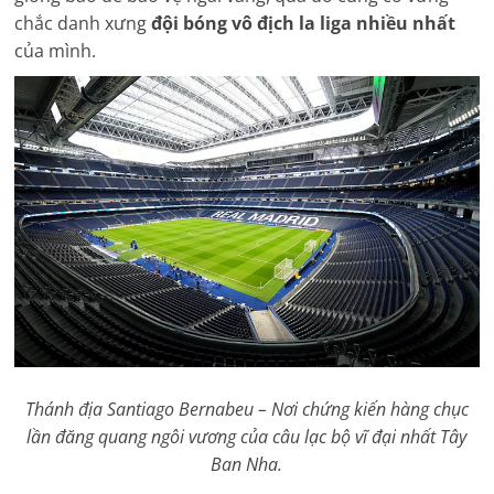
chắc danh xưng
đội bóng vô địch la liga nhiều nhất
của mình.
Thánh địa Santiago Bernabeu – Nơi chứng kiến hàng chục
lần đăng quang ngôi vương của câu lạc bộ vĩ đại nhất Tây
Ban Nha.