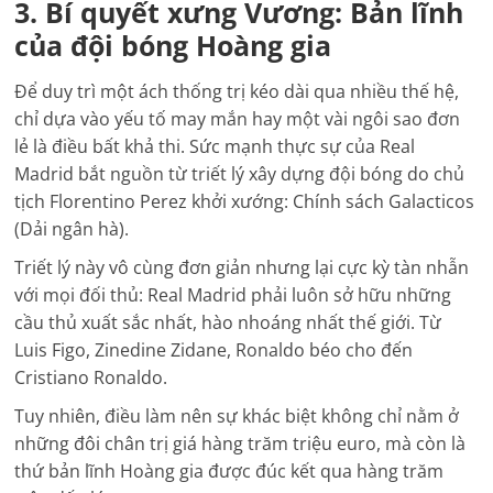
3. Bí quyết xưng Vương: Bản lĩnh
của đội bóng Hoàng gia
Để duy trì một ách thống trị kéo dài qua nhiều thế hệ,
chỉ dựa vào yếu tố may mắn hay một vài ngôi sao đơn
lẻ là điều bất khả thi. Sức mạnh thực sự của Real
Madrid bắt nguồn từ triết lý xây dựng đội bóng do chủ
tịch Florentino Perez khởi xướng: Chính sách Galacticos
(Dải ngân hà).
Triết lý này vô cùng đơn giản nhưng lại cực kỳ tàn nhẫn
với mọi đối thủ: Real Madrid phải luôn sở hữu những
cầu thủ xuất sắc nhất, hào nhoáng nhất thế giới. Từ
Luis Figo, Zinedine Zidane, Ronaldo béo cho đến
Cristiano Ronaldo.
Tuy nhiên, điều làm nên sự khác biệt không chỉ nằm ở
những đôi chân trị giá hàng trăm triệu euro, mà còn là
thứ bản lĩnh Hoàng gia được đúc kết qua hàng trăm