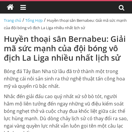
/
/
Trang chủ
Tổng Hợp
Huyền thoại sân Bernabeu: Giải mã sức mạnh
của đội bóng vô địch La Liga nhiều nhất lịch sử
Huyền thoại sân Bernabeu: Giải
mã sức mạnh của đội bóng vô
địch La Liga nhiều nhất lịch sử
Bóng đá Tây Ban Nha từ lâu đã trở thành một trong
những cái nôi sản sinh ra thứ nghệ thuật tấn công hoa
mỹ và quyến rũ bậc nhất.
Nhắc đến giải đấu cao quý nhất xứ sở bò tót, người
hâm mộ liên tưởng đến ngay những vũ điệu kiểm soát
bóng nghẹt thở và cuộc chạy đua khốc liệt giữa các thế
lực hùng mạnh. Dù dòng chảy lịch sử có thay đổi ra sao,
ngai vàng quyền lực nhất vẫn luôn gọi tên một câu lạc