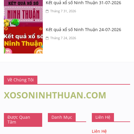
Kết quả xổ số Ninh Thuận 31-07-2026
Tháng 7 31, 2026
Kết quả xổ số Ninh Thuận 24-07-2026
Tháng 7 24, 2026
Về Chúng Tôi
XOSONINHTHUAN.COM
Được Quan
Danh Mục
Liên Hệ
Tâm
Liên Hệ