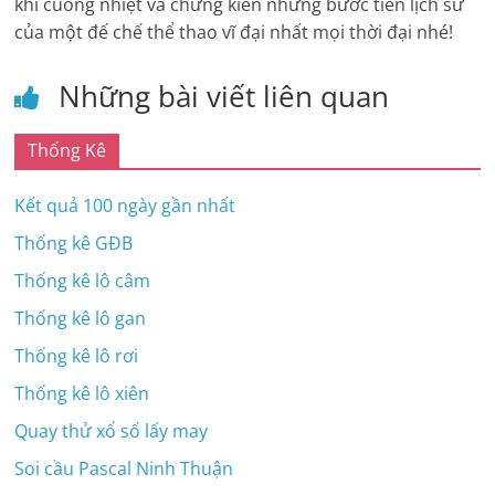
khí cuồng nhiệt và chứng kiến những bước tiến lịch sử
của một đế chế thể thao vĩ đại nhất mọi thời đại nhé!
Những bài viết liên quan
Thống Kê
Kết quả 100 ngày gần nhất
Thống kê GĐB
Thống kê lô câm
Thống kê lô gan
Thống kê lô rơi
Thống kê lô xiên
Quay thử xổ số lấy may
Soi cầu Pascal Ninh Thuận