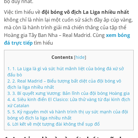
bộ duy nhất.
Việc tìm hiểu về
đội bóng vô địch La Liga nhiều nhất
không chỉ là nhìn lại một cuốn sử sách đầy ắp cúp vàng,
mà còn là hành trình giải mã chiến thắng của tập thể
Hoàng gia Tây Ban Nha – Real Madrid. Cùng
xem bóng
đá trực tiếp
tìm hiểu
Contents
[
hide
]
1.
1. La Liga là gì và sức hút mãnh liệt của bóng đá xứ sở
đấu bò
2.
2. Real Madrid – Biểu tượng bất diệt của đội bóng vô
địch la liga nhiều nhất
3.
3. Bí quyết xưng Vương: Bản lĩnh của đội bóng Hoàng gia
4.
4. Siêu kinh điển El Clasico: Lửa thử vàng từ đại kình địch
xứ Catalan
5.
5. Kỷ nguyên mới và hành trình thị uy sức mạnh của đội
bóng vô địch la liga nhiều nhất
6.
Lời kết về một tượng đài không thể sụp đổ