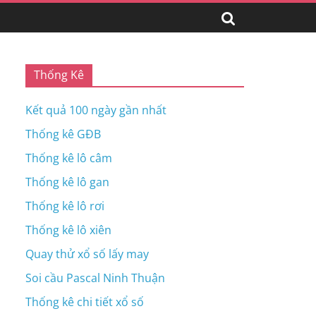
Thống Kê
Kết quả 100 ngày gần nhất
Thống kê GĐB
Thống kê lô câm
Thống kê lô gan
Thống kê lô rơi
Thống kê lô xiên
Quay thử xổ số lấy may
Soi cầu Pascal Ninh Thuận
Thống kê chi tiết xổ số