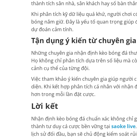
thành tích sân nhà, sân khách hay số bàn thắn
Khi phân tích kỹ dữ liệu quá khứ, người chơi c
bóng nắm giữ. Đây là yếu tố quan trọng giúp đ
dự đoán cảm tính.
Tận dụng ý kiến từ chuyên gi
Những chuyên gia nhận định kèo bóng đá thườ
Họ không chỉ phân tích dựa trên số liệu mà cò
cảnh cụ thể của từng đội.
Việc tham khảo ý kiến chuyên gia giúp người
diện. Khi kết hợp phân tích cá nhân với nhận đ
hơn trong mỗi lần đặt cược.
Lời kết
Nhận định kèo bóng đá chuẩn xác không chỉ gi
thành tư duy cá cược bền vững tại
saoke live
lịch sử đối đầu, bạn sẽ chủ động kiểm soát rủ