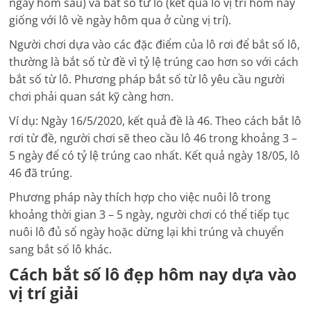
ngày hôm sau) và bắt số từ lô (kết quả lô vị trí hôm nay
giống với lô về ngày hôm qua ở cùng vị trí).
Người chơi dựa vào các đặc điểm của lô rơi để bắt số lô,
thường là bắt số từ đề vì tỷ lệ trúng cao hơn so với cách
bắt số từ lô. Phương pháp bắt số từ lô yêu cầu người
chơi phải quan sát kỹ càng hơn.
Ví dụ: Ngày 16/5/2020, kết quả đề là 46. Theo cách bắt lô
rơi từ đề, người chơi sẽ theo cầu lô 46 trong khoảng 3 –
5 ngày để có tỷ lệ trúng cao nhất. Kết quả ngày 18/05, lô
46 đã trúng.
Phương pháp này thích hợp cho việc nuôi lô trong
khoảng thời gian 3 – 5 ngày, người chơi có thể tiếp tục
nuôi lô đủ số ngày hoặc dừng lại khi trúng và chuyển
sang bắt số lô khác.
Cách bắt số lô đẹp hôm nay dựa vào
vị trí giải