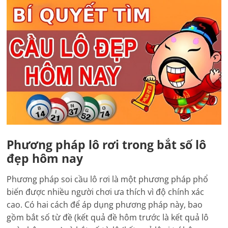
Phương pháp lô rơi trong bắt số lô
đẹp hôm nay
Phương pháp soi cầu lô rơi là một phương pháp phổ
biến được nhiều người chơi ưa thích vì độ chính xác
cao. Có hai cách để áp dụng phương pháp này, bao
gồm bắt số từ đề (kết quả đề hôm trước là kết quả lô