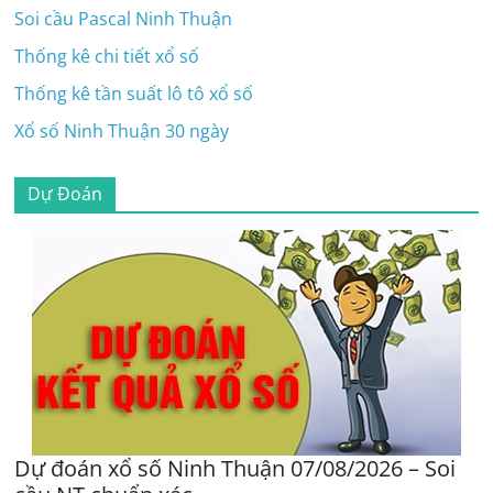
Soi cầu Pascal Ninh Thuận
Thống kê chi tiết xổ số
Thống kê tần suất lô tô xổ số
Xổ số Ninh Thuận 30 ngày
Dự Đoán
Dự đoán xổ số Ninh Thuận 07/08/2026 – Soi