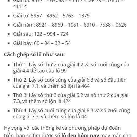
Giải ba: 85771 – 69068 – 43577 – 06479 – 37601 –
41114
Giải tư: 5957 – 4962 – 5763 – 1379
Giải năm: 8921 – 8969 – 1051 – 6910 – 7538 – 0626
Giải sáu: 122 – 994 – 724
Giải bảy: 60 – 94 – 32 – 54
Cách ghép số lô như sau:
Thứ 1: Lấy số thứ 2 của giải 4.2 và số cuối cùng của
giải 4.4 để tạo cầu lô 99
Thứ 2: Lấy số cuối cùng của giải 6.3 và số đầu tiên
của giải 7.1, và thêm số lộn là 464
Thứ 3: Lấy số thứ 3 của giải 6.2 và số thứ 2 của giải
7.3, và thêm số lộn là 424
Thứ 4: Lấy số cuối cùng của giải 6.3 và số cuối cùng
của giải 7.3, và thêm số lộn là 44
Hy vọng với các thống kê và phương pháp dự đoán
trên, bạn sẽ tìm được số
lô đẹp hôm nay
may mắn cho