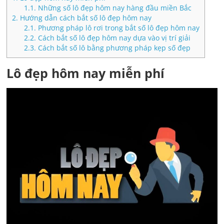
1.1.
Những số lô đẹp hôm nay hàng đầu miền Bắc
2.
Hướng dẫn cách bắt số lô đẹp hôm nay
2.1.
Phương pháp lô rơi trong bắt số lô đẹp hôm nay
2.2.
Cách bắt số lô đẹp hôm nay dựa vào vị trí giải
2.3.
Cách bắt số lô bằng phương pháp kẹp số đẹp
Lô đẹp hôm nay miễn phí