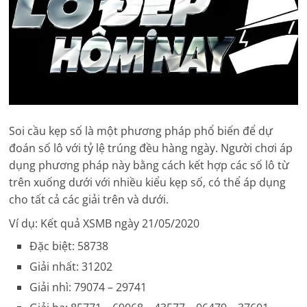
Soi cầu kẹp số là một phương pháp phổ biến để dự
đoán số lô với tỷ lệ trúng đều hàng ngày. Người chơi áp
dụng phương pháp này bằng cách kết hợp các số lô từ
trên xuống dưới với nhiều kiểu kẹp số, có thể áp dụng
cho tất cả các giải trên và dưới.
Ví dụ: Kết quả XSMB ngày 21/05/2020
Đặc biệt: 58738
Giải nhất: 31202
Giải nhì: 79074 – 29741