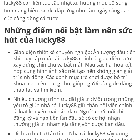
lucky88 còn liên tục cập nhật xu hướng mới, bổ sung
tính năng hiện đại để đáp ứng nhu cầu ngày càng cao
của cộng đồng cá cược.
Những điểm nổi bật làm nên sức
hút của lucky88
Giao diện thiết kế chuyên nghiệp: Ấn tượng đầu tiên
khi truy cập nhà cái lucky88 chính là giao diện được
xây dựng chỉn chu và bắt mắt. Màu sắc hài hòa kết
hợp cùng hình ảnh sắc nét tạo nên không gian giải
trí sinh động. Các danh mục trò chơi được bố trí
khoa học trên trang chủ, giúp người dùng dễ dàng
thao tác và tìm kiếm.
Nhiều chương trình ưu đãi giá trị: Một trong những
yếu tố giúp nhà cái lucky88 giữ chân hội viên chính
là loạt khuyến mãi hấp dẫn. Người chơi mới khi
đăng ký và nạp tiền lần đầu sẽ có cơ hội nhận
thưởng giá trị nhằm gia tăng vốn cược ban đầu.
Dịch vụ hỗ trợ tận tình: Nhà cái lucky88 xây dựng
đội ngũ chăm sóc khách hàng chuyên nghiệp, hoạt