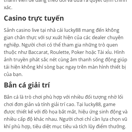
xác.
Casino trực tuyến
Sảnh casino live tại nhà cái lucky88 mang đến không
gian chân thực với sự xuất hiện của các dealer chuyên
nghiệp. Người chơi có thể tham gia những trò quen
thuộc như Baccarat, Roulette, Poker hoặc Tài xỉu. Hình
ảnh truyền phát sắc nét cùng âm thanh sống động giúp
tái hiện không khí sòng bạc ngay trên màn hình thiết bị
của bạn.
Bắn cá giải trí
Bắn cá là trò chơi phù hợp với nhiều đối tượng nhờ lối
chơi đơn giản và tính giải trí cao. Tại lucky88, game
được thiết kế với đồ họa bắt mắt, hiệu ứng sinh động và
nhiều cấp độ khác nhau. Người chơi chỉ cần lựa chọn vũ
khí phù hợp, tiêu diệt mục tiêu và tích lũy điểm thưởng.