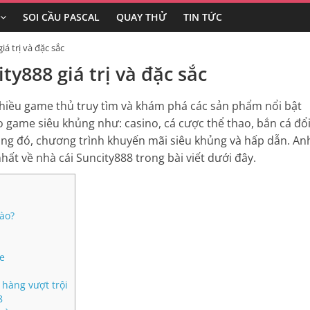
SOI CẦU PASCAL
QUAY THỬ
TIN TỨC
á trị và đặc sắc
ty888 giá trị và đặc sắc
hiều game thủ truy tìm và khám phá các sản phẩm nổi bật
o game siêu khủng như: casino, cá cược thể thao, bắn cá đổ
Cùng đó, chương trình khuyến mãi siêu khủng và hấp dẫn. An
hất về nhà cái Suncity888 trong bài viết dưới đây.
ào?
e
hàng vượt trội
8