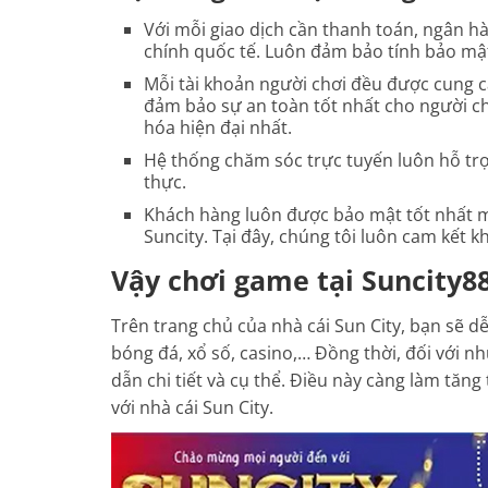
Với mỗi giao dịch cần thanh toán, ngân hà
chính quốc tế. Luôn đảm bảo tính bảo mật
Mỗi tài khoản người chơi đều được cung 
đảm bảo sự an toàn tốt nhất cho người c
hóa hiện đại nhất.
Hệ thống chăm sóc trực tuyến luôn hỗ trợ
thực.
Khách hàng luôn được bảo mật tốt nhất mỗ
Suncity. Tại đây, chúng tôi luôn cam kết 
Vậy chơi game tại Suncity8
Trên trang chủ của nhà cái Sun City, bạn sẽ dễ
bóng đá, xổ số, casino,… Đồng thời, đối với 
dẫn chi tiết và cụ thể. Điều này càng làm tă
với nhà cái Sun City.