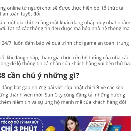
ng online từ người chơi sẽ được thực hiện bởi tổ thức tài
 an toàn tuyệt đối.
cấp một địa chỉ ID cùng mật khẩu đăng nhập duy nhất nhằm
hơi. Tất cả các thông tin đều được mã hóa nhờ hệ thống mã
 24/7, luôn đảm bảo về quá trình chơi game an toàn, trung
i khi đăng nhập, tham gia chơi trên hệ thống của nhà cái
không để lộ thông tin cá nhân của khách hàng với bên thứ ba.
88 cần chú ý những gì?
 dàng bắt gặp những bài viết cập nhật chi tiết về các kèo
những thành viên mới, Sun City cũng đăng tải những hướng
ng thêm niềm tin và sự ủng hộ mạnh mẽ của khách hàng đối